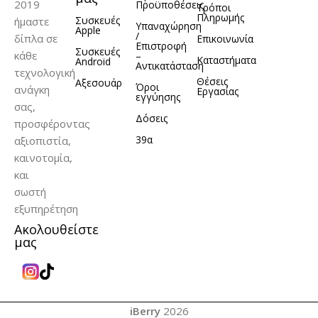
2019
Προϋποθέσεις
Τρόποι
Πληρωμής
Συσκευές
ήμαστε
Υπαναχώρηση
Apple
/
δίπλα σε
Επικοινωνία
Επιστροφή
Συσκευές
κάθε
–
Καταστήματα
Android
Αντικατάσταση
τεχνολογική
Θέσεις
Αξεσουάρ
Όροι
ανάγκη
Εργασίας
εγγύησης
σας,
Δόσεις
προσφέροντας
39α
αξιοπιστία,
καινοτομία,
και
σωστή
εξυπηρέτηση
Ακολουθείστε
μας
iBerry
2026