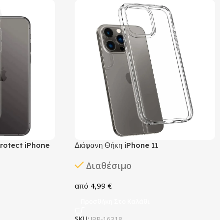
rotect iPhone
Διάφανη Θήκη iPhone 11
Διαθέσιμο
4,99
€
Προσθήκη Στο Καλάθι
SKU:
IBR-16318