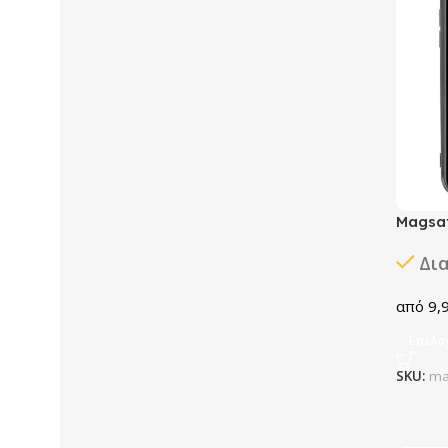
Magsaf
Δι
9,
Επιλο
SKU:
ma