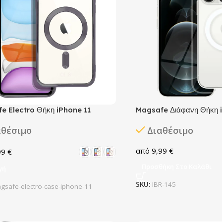
e Electro Θήκη iPhone 11
Magsafe Διάφανη Θήκη 
αθέσιμο
Διαθέσιμο
9,99
€
99
€
Προσθήκη Στο Καλάθι
γή
SKU:
IBR-145
gsafe-electro-case-iphone-11