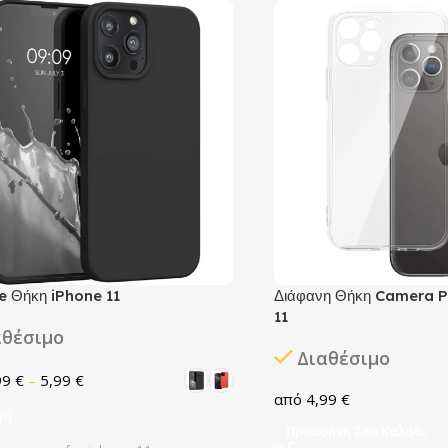
ne Θήκη iPhone 11
Διάφανη Θήκη Camera P
11
αθέσιμο
Διαθέσιμο
99
€
–
5,99
€
4,99
€
γή
Προσθήκη Στο Καλάθι