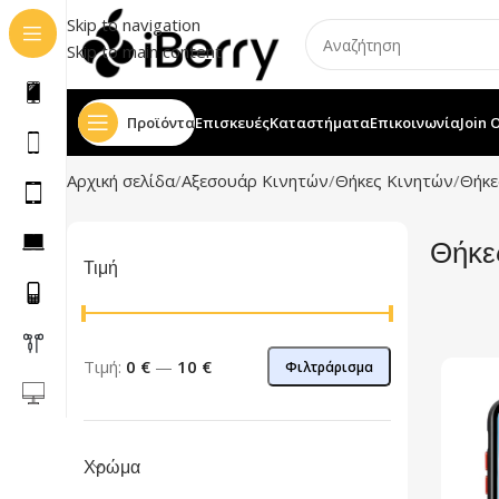
Skip to navigation
Skip to main content
Προϊόντα
Επισκευές
Καταστήματα
Επικοινωνία
Join 
Αρχική σελίδα
Αξεσουάρ Κινητών
Θήκες Κινητών
Θήκε
Θήκε
Τιμή
Τιμή:
0 €
—
10 €
Φιλτράρισμα
Χρώμα