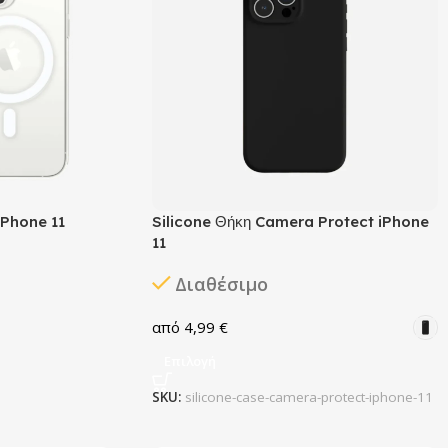
iPhone 11
Silicone Θήκη Camera Protect iPhone
11
Διαθέσιμο
4,99
€
Επιλογή
SKU:
silicone-case-camera-protect-iphone-11