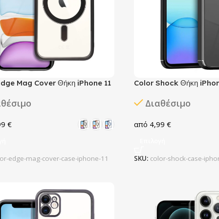
Edge Mag Cover Θήκη iPhone 11
Color Shock Θήκη iPhon
αθέσιμο
Διαθέσιμο
99
€
4,99
€
γή
Επιλογή
lor-edge-mag-cover-case-iphone-11
SKU:
color-shock-case-ipho