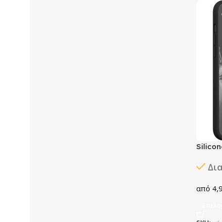
Silico
Δι
4,
Επιλο