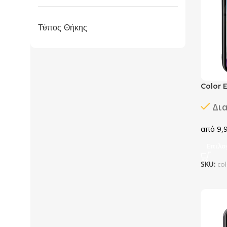
Τύπος Θήκης
Color 
Δι
9,
Επιλο
SKU:
co