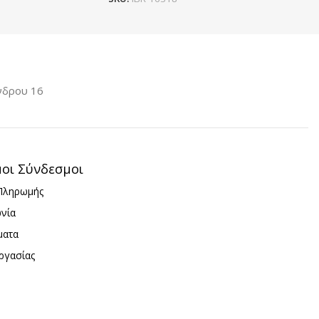
νδρου 16
μοι Σύνδεσμοι
Πληρωμής
ωνία
ματα
ργασίας