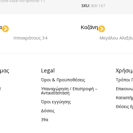
icone-case-for-iphone-11
SKU:
IBR-167
α
Κοζάνη
Ιπποκράτους 34
Μεγάλου Αλεξά
 μας
Legal
Χρήσι
Όροι & Προϋποθέσεις
Τρόποι 
d
Υπαναχώρηση / Επιστροφή –
Επικοιν
Αντικατάσταση
Καταστή
Όροι εγγύησης
Θέσεις Ε
Δόσεις
39α