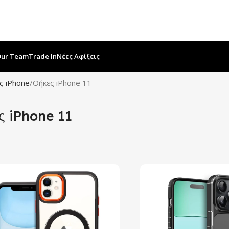
Our Team
Trade In
Νέες Αφίξεις
ς iPhone
Θήκες iPhone 11
ς iPhone 11