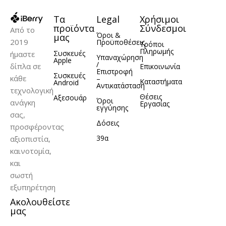
Τα
Legal
Χρήσιμοι
προϊόντα
Σύνδεσμοι
Από το
Όροι &
μας
2019
Προϋποθέσεις
Τρόποι
Πληρωμής
Συσκευές
ήμαστε
Υπαναχώρηση
Apple
/
δίπλα σε
Επικοινωνία
Επιστροφή
Συσκευές
κάθε
–
Καταστήματα
Android
Αντικατάσταση
τεχνολογική
Θέσεις
Αξεσουάρ
Όροι
ανάγκη
Εργασίας
εγγύησης
σας,
Δόσεις
προσφέροντας
39α
αξιοπιστία,
καινοτομία,
και
σωστή
εξυπηρέτηση
Ακολουθείστε
μας