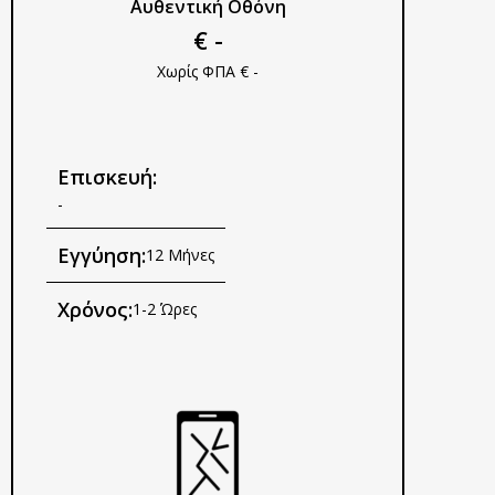
Αυθεντική Οθόνη
€ -
Χωρίς ΦΠΑ € -
Επισκευή:
-
Εγγύηση:
12 Μήνες
Χρόνος:
1-2 Ώρες