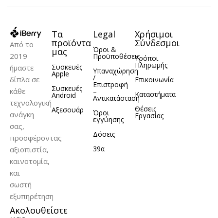
Τα
Legal
Χρήσιμοι
προϊόντα
Σύνδεσμοι
Από το
Όροι &
μας
2019
Προϋποθέσεις
Τρόποι
Πληρωμής
Συσκευές
ήμαστε
Υπαναχώρηση
Apple
/
δίπλα σε
Επικοινωνία
Επιστροφή
Συσκευές
κάθε
–
Καταστήματα
Android
Αντικατάσταση
τεχνολογική
Θέσεις
Αξεσουάρ
Όροι
ανάγκη
Εργασίας
εγγύησης
σας,
Δόσεις
προσφέροντας
39α
αξιοπιστία,
καινοτομία,
και
σωστή
εξυπηρέτηση
Ακολουθείστε