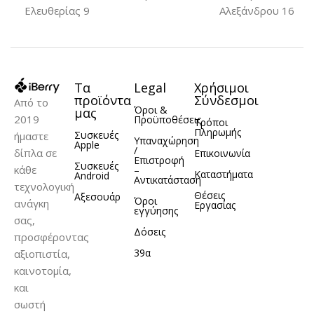
Ελευθερίας 9
Αλεξάνδρου 16
Τα
Legal
Χρήσιμοι
προϊόντα
Σύνδεσμοι
Από το
Όροι &
μας
2019
Προϋποθέσεις
Τρόποι
Πληρωμής
Συσκευές
ήμαστε
Υπαναχώρηση
Apple
/
δίπλα σε
Επικοινωνία
Επιστροφή
Συσκευές
κάθε
–
Καταστήματα
Android
Αντικατάσταση
τεχνολογική
Θέσεις
Αξεσουάρ
Όροι
ανάγκη
Εργασίας
εγγύησης
σας,
Δόσεις
προσφέροντας
39α
αξιοπιστία,
καινοτομία,
και
σωστή