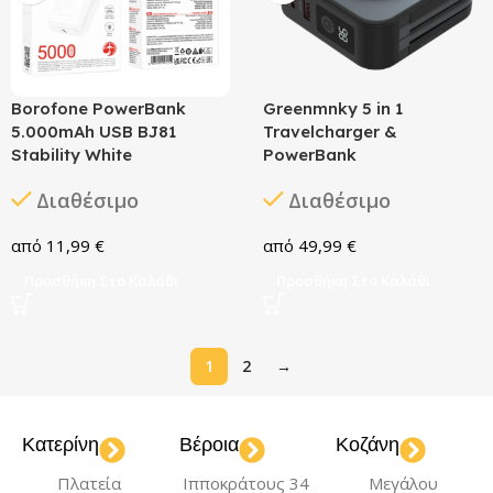
Borofone PowerBank
Greenmnky 5 in 1
5.000mAh USB BJ81
Travelcharger &
Stability White
PowerBank
Διαθέσιμο
Διαθέσιμο
11,99
€
49,99
€
Προσθήκη Στο Καλάθι
Προσθήκη Στο Καλάθι
1
2
→
Κατερίνη
Βέροια
Κοζάνη
Πλατεία
Ιπποκράτους 34
Μεγάλου