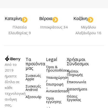
Κατερίνη
Βέροια
Κοζάνη
Πλατεία
Ιπποκράτους 34
Μεγάλου
Ελευθερίας 9
Αλεξάνδρου 16
Τα
Legal
Χρήσιμοι
προϊόντα
Σύνδεσμοι
Από το
Όροι &
μας
2019
Προϋποθέσεις
Τρόποι
Πληρωμής
Συσκευές
ήμαστε
Υπαναχώρηση
Apple
/
δίπλα σε
Επικοινωνία
Επιστροφή
Συσκευές
κάθε
–
Καταστήματα
Android
Αντικατάσταση
τεχνολογική
Θέσεις
Αξεσουάρ
Όροι
ανάγκη
Εργασίας
εγγύησης
σας,