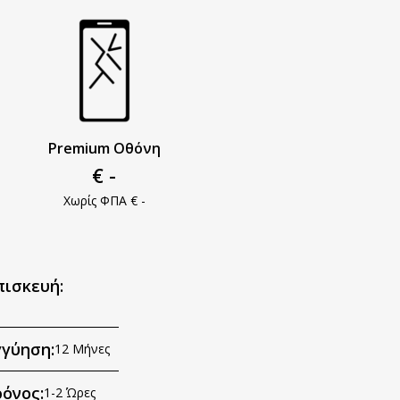
Premium Οθόνη
€ -
Χωρίς ΦΠΑ € -
πισκευή:
γγύηση:
12 Μήνες
όνος:
1-2 Ώρες