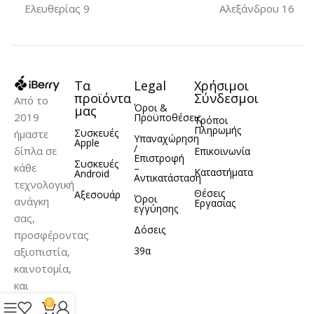
Ελευθερίας 9
Αλεξάνδρου 16
Τα
Legal
Χρήσιμοι
προϊόντα
Σύνδεσμοι
Από το
Όροι &
μας
2019
Προϋποθέσεις
Τρόποι
Πληρωμής
Συσκευές
ήμαστε
Υπαναχώρηση
Apple
/
δίπλα σε
Επικοινωνία
Επιστροφή
Συσκευές
κάθε
–
Καταστήματα
Android
Αντικατάσταση
τεχνολογική
Θέσεις
Αξεσουάρ
Όροι
ανάγκη
Εργασίας
εγγύησης
σας,
Δόσεις
προσφέροντας
39α
αξιοπιστία,
καινοτομία,
και
σωστή
0