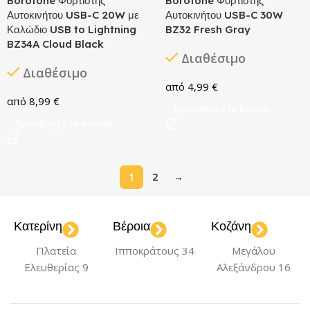
Borofone Φορτιστής
Borofone Φορτιστής
Αυτοκινήτου USB-C 20W με
Αυτοκινήτου USB-C 30W
Καλώδιο USB to Lightning
BZ32 Fresh Gray
BZ34A Cloud Black
Διαθέσιμο
Διαθέσιμο
4,99
€
8,99
€
Προσθήκη Στο Καλάθι
Προσθήκη Στο Καλάθι
1
2
→
Κατερίνη
Βέροια
Κοζάνη
Πλατεία
Ιπποκράτους 34
Μεγάλου
Ελευθερίας 9
Αλεξάνδρου 16