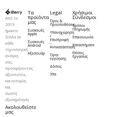
Τα
Legal
Χρήσιμοι
προϊόντα
Σύνδεσμοι
Από το
Όροι &
μας
2019
Προϋποθέσεις
Τρόποι
Πληρωμής
Συσκευές
ήμαστε
Υπαναχώρηση
Apple
/
δίπλα σε
Επικοινωνία
Επιστροφή
Συσκευές
κάθε
–
Καταστήματα
Android
Αντικατάσταση
τεχνολογική
Θέσεις
Αξεσουάρ
Όροι
ανάγκη
Εργασίας
εγγύησης
σας,
Δόσεις
προσφέροντας
39α
αξιοπιστία,
καινοτομία,
και
σωστή
εξυπηρέτηση
Ακολουθείστε
μας