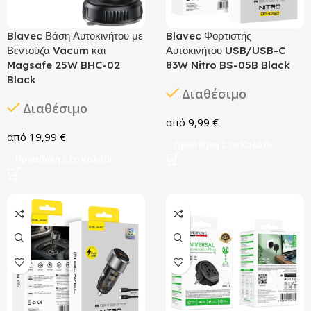
Blavec Βάση Αυτοκινήτου με
Blavec Φορτιστής
Βεντούζα Vacum και
Αυτοκινήτου USB/USB-C
Magsafe 25W BHC-02
83W Nitro BS-05B Black
Black
Διαθέσιμο
Διαθέσιμο
9,99
€
19,99
€
Προσθήκη Στο Καλάθι
Προσθήκη Στο Καλάθι