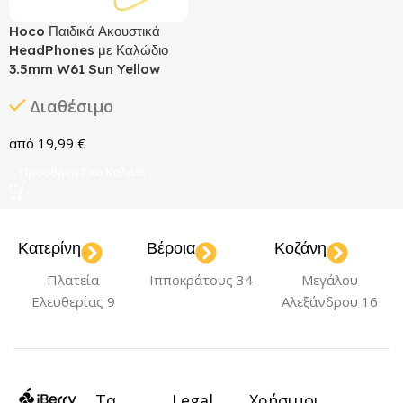
Hoco Παιδικά Ακουστικά
HeadPhones με Καλώδιο
3.5mm W61 Sun Yellow
Διαθέσιμο
19,99
€
Προσθήκη Στο Καλάθι
Κατερίνη
Βέροια
Κοζάνη
Πλατεία
Ιπποκράτους 34
Μεγάλου
Ελευθερίας 9
Αλεξάνδρου 16
Τα
Legal
Χρήσιμοι