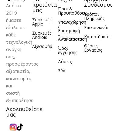
προϊόντα
Σύνδεσμοι
Από το
Όροι &
μας
2019
Προϋποθέσεις
Τρόποι
Πληρωμής
Συσκευές
ήμαστε
Υπαναχώρηση
Apple
/
δίπλα σε
Επικοινωνία
Επιστροφή
Συσκευές
κάθε
–
Καταστήματα
Android
Αντικατάσταση
τεχνολογική
Θέσεις
Αξεσουάρ
Όροι
ανάγκη
Εργασίας
εγγύησης
σας,
Δόσεις
προσφέροντας
39α
αξιοπιστία,
καινοτομία,
και
σωστή
εξυπηρέτηση
Ακολουθείστε
μας