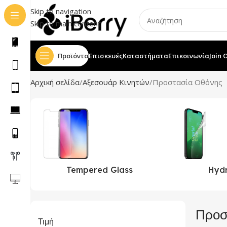
Skip to navigation
Skip to main content
Προϊόντα
Επισκευές
Καταστήματα
Επικοινωνία
Join 
Αρχική σελίδα
Αξεσουάρ Κινητών
Προστασία Οθόνης
Tempered Glass
Hyd
Προσ
Τιμή