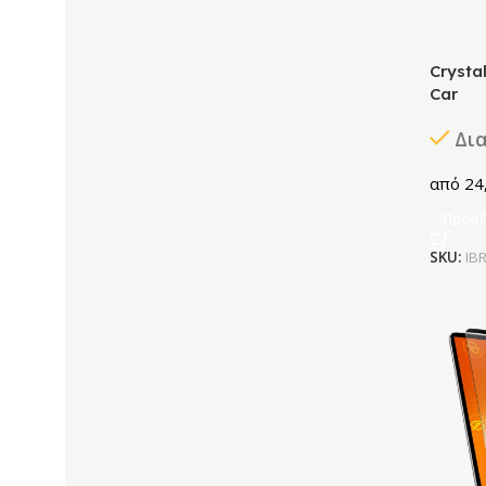
Crysta
Car
Δι
24
Προσθ
SKU:
IB