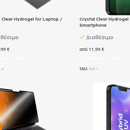
l Clear Hydrogel for Laptop /
Crystal Clear Hydrogel
Smartphone
αθέσιμο
Διαθέσιμο
,99
€
11,99
€
ήκη Στο Καλάθι
Προσθήκη Στο Καλάθι
R-4
SKU:
IBR-1