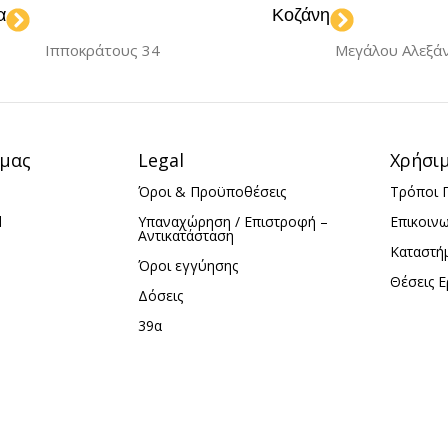
α
Κοζάνη
Ιπποκράτους 34
Μεγάλου Αλεξά
 μας
Legal
Χρήσι
Όροι & Προϋποθέσεις
Τρόποι 
d
Υπαναχώρηση / Επιστροφή –
Επικοιν
Αντικατάσταση
Καταστή
Όροι εγγύησης
Θέσεις Ε
Δόσεις
39α