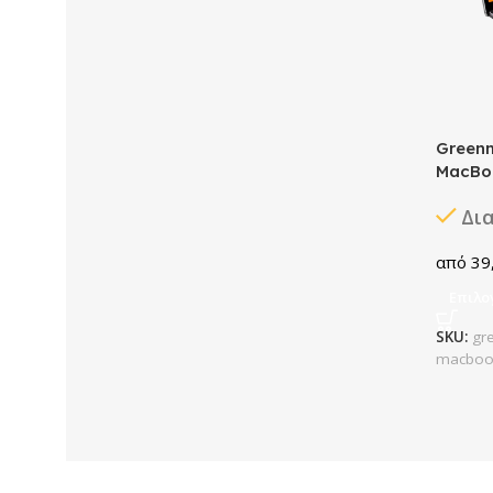
Greenm
MacBo
Δι
39
Επιλο
SKU:
gr
macboo