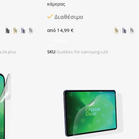
κάμερας
Διαθέσιμο
14,99
€
Επιλογή
s24-plus
SKU:
buddies-for-samsung-s24