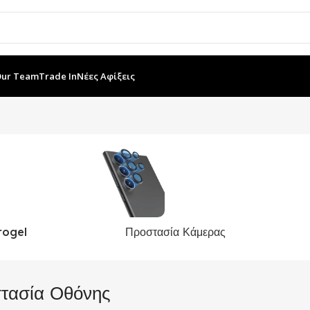
Our Team
Trade In
Νέες Αφίξεις
rogel
Προστασία Κάμερας
τασία Οθόνης