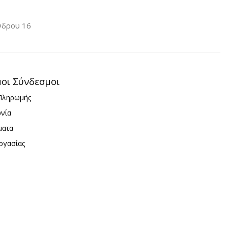
νδρου 16
μοι Σύνδεσμοι
Πληρωμής
ωνία
ματα
ργασίας