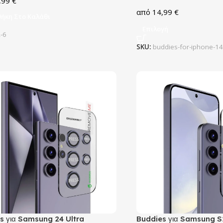
,99
€
14,99
€
ήκη Στο Καλάθι
Επιλογή
R-6
SKU:
buddies-for-iphone-14
s για Samsung 24 Ultra
Buddies για Samsung S