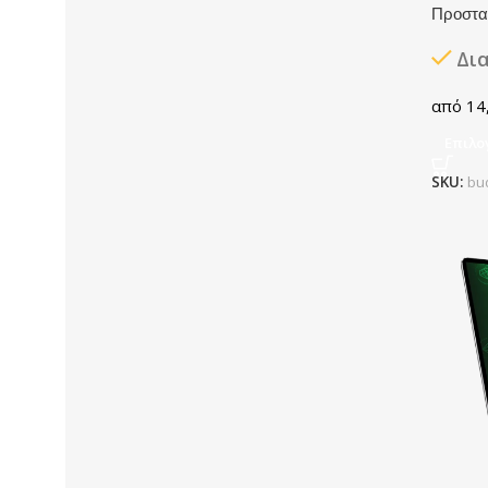
Προστα
Δι
14
Επιλο
SKU:
bu