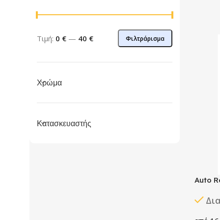
Τιμή:
0 €
—
40 €
Φιλτράρισμα
Χρώμα
Κατασκευαστής
Auto R
Δι