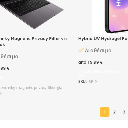
nky Magnetic Privacy Filter για
Hybrid UV Hydrogel F
ok
Διαθέσιμο
αθέσιμο
19,99
€
,99
€
Προσθήκη Στο Καλάθι
γή
SKU:
IBR-9
eenmnky-magnetic-privacy-filter-gia-
k
1
2
3