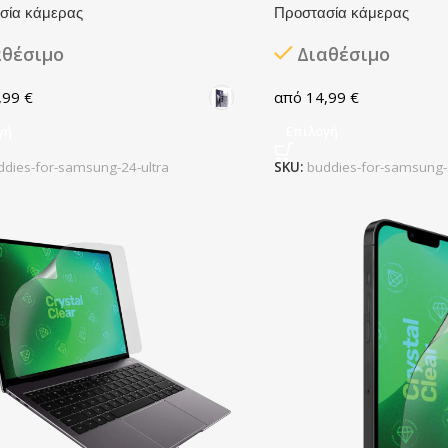
σία κάμερας
Προστασία κάμερας
αθέσιμο
Διαθέσιμο
,99
€
14,99
€
γή
Επιλογή
ddies-for-samsung-24-ultra
SKU:
buddies-for-samsung-