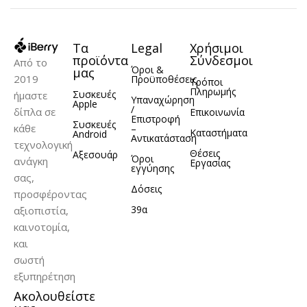
Τα
Legal
Χρήσιμοι
προϊόντα
Σύνδεσμοι
Από το
Όροι &
μας
2019
Προϋποθέσεις
Τρόποι
Πληρωμής
Συσκευές
ήμαστε
Υπαναχώρηση
Apple
/
δίπλα σε
Επικοινωνία
Επιστροφή
Συσκευές
κάθε
–
Καταστήματα
Android
Αντικατάσταση
τεχνολογική
Θέσεις
Αξεσουάρ
Όροι
ανάγκη
Εργασίας
εγγύησης
σας,
Δόσεις
προσφέροντας
39α
αξιοπιστία,
καινοτομία,
και
σωστή
εξυπηρέτηση
Ακολουθείστε