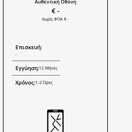
Αυθεντική Οθόνη
€ -
Χωρίς ΦΠΑ € -
Επισκευή:
-
Εγγύηση:
12 Μήνες
Χρόνος:
1-2 Ώρες