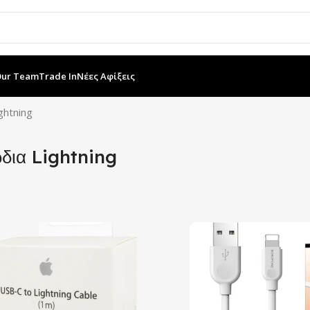
Our Team
Trade In
Νέες Αφίξεις
ghtning
δια Lightning