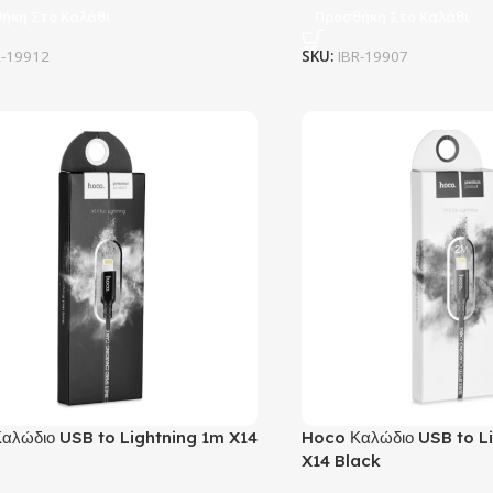
ήκη Στο Καλάθι
Προσθήκη Στο Καλάθι
R-19912
SKU:
IBR-19907
αλώδιο USB to Lightning 1m X14
Hoco Καλώδιο USB to L
X14 Black