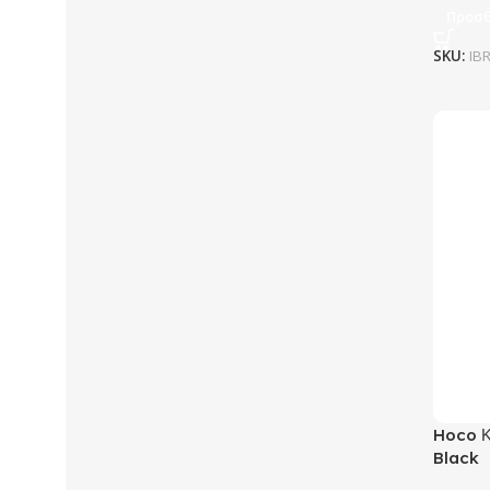
Προσθ
SKU:
IB
Hoco Κ
Black