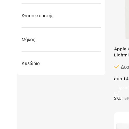
Κατασκευαστής
Μήκος
Apple 
Lightn
Καλώδιο
Δι
14
Προσθ
SKU:
IB