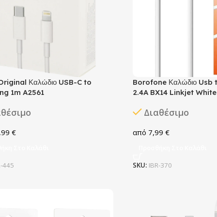
Original Καλώδιο USB-C to
Borofone Καλώδιο Usb 
ing 1m A2561
2.4A BX14 Linkjet White
αθέσιμο
Διαθέσιμο
,99
€
7,99
€
ήκη Στο Καλάθι
Προσθήκη Στο Καλάθι
R-445
SKU:
IBR-370