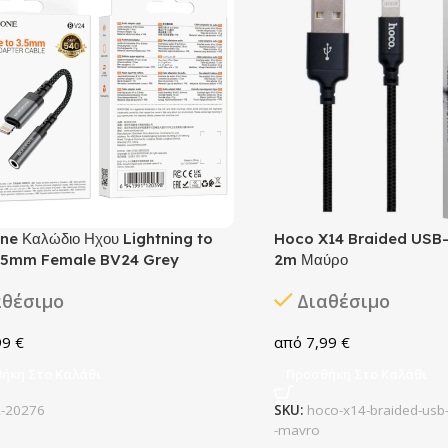
ne Καλώδιο Ηχου Lightning to
Hoco X14 Braided USB-
.5mm Female BV24 Grey
2m Μαύρο
αθέσιμο
Διαθέσιμο
99
€
7,99
€
ήκη Στο Καλάθι
Προσθήκη Στο Καλάθι
R-20276
SKU:
hoco-x14-braided-usb-
-mavro