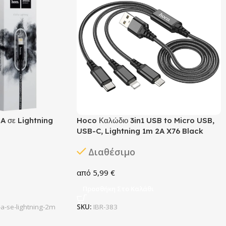
A σε Lightning
Hoco Καλώδιο 3in1 USB to Micro USB,
USB-C, Lightning 1m 2A X76 Black
Διαθέσιμο
5,99
€
Προσθήκη Στο Καλάθι
a-se-lightning-2m
SKU:
IBR-383