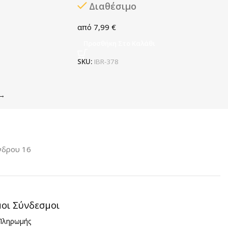
Διαθέσιμο
7,99
€
Προσθήκη Στο Καλάθι
SKU:
IBR-378
→
νδρου 16
μοι Σύνδεσμοι
Πληρωμής