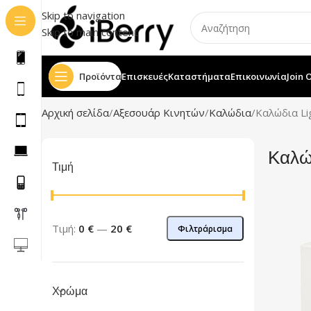
Skip to navigation
Skip to main content
Προϊόντα
Επισκευές
Καταστήματα
Επικοινωνία
Join 
Αρχική σελίδα
Αξεσουάρ Κινητών
Καλώδια
Καλώδια Li
Καλώ
Τιμή
Τιμή:
0 €
—
20 €
Φιλτράρισμα
Χρώμα