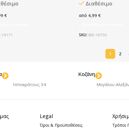
αθέσιμο
Διαθέσιμο
99
€
4,99
€
ήκη Στο Καλάθι
Προσθήκη Στο Καλάθι
R-19171
SKU:
IBR-18750
1
2
α
Κοζάνη
Ιπποκράτους 34
Μεγάλου Αλεξά
 μας
Legal
Χρήσι
Όροι & Προϋποθέσεις
Τρόποι 