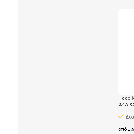
Hoco Κ
2.4A X
Δι
2,