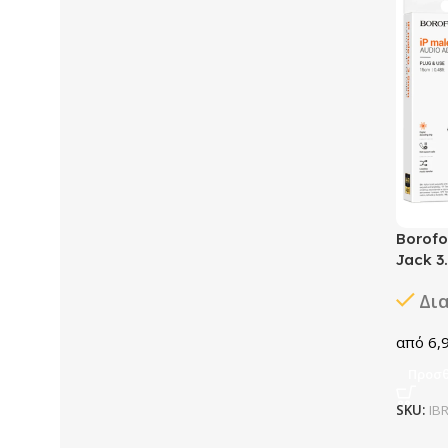
Borofo
Jack 3
Δι
6,
Προσθ
SKU:
IB