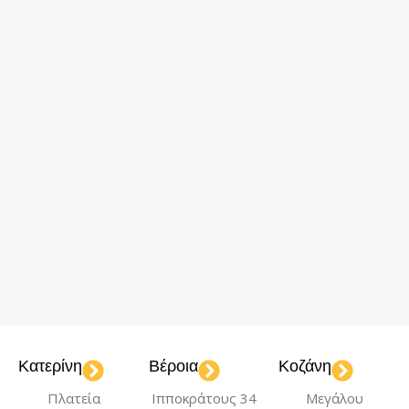
Κατερίνη
Βέροια
Κοζάνη
Πλατεία
Ιπποκράτους 34
Μεγάλου