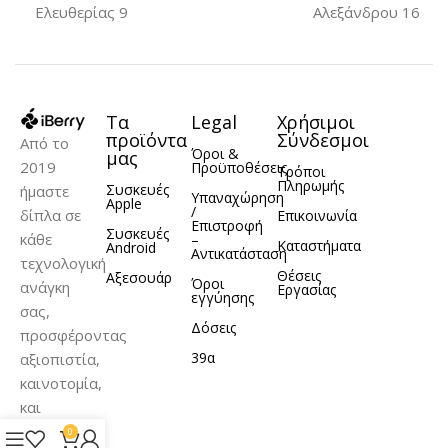
Ελευθερίας 9
Αλεξάνδρου 16
Τα
Legal
Χρήσιμοι
προϊόντα
Σύνδεσμοι
Από το
Όροι &
μας
2019
Προϋποθέσεις
Τρόποι
Πληρωμής
Συσκευές
ήμαστε
Υπαναχώρηση
Apple
/
δίπλα σε
Επικοινωνία
Επιστροφή
Συσκευές
κάθε
–
Καταστήματα
Android
Αντικατάσταση
τεχνολογική
Θέσεις
Αξεσουάρ
Όροι
ανάγκη
Εργασίας
εγγύησης
σας,
Δόσεις
προσφέροντας
39α
αξιοπιστία,
καινοτομία,
και
σωστή
0