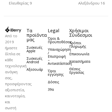
Ελευθερίας 9
Αλεξάνδρου 16
Τα
Legal
Χρήσιμοι
προϊόντα
Σύνδεσμοι
Από το
Όροι &
μας
2019
Προϋποθέσεις
Τρόποι
Πληρωμής
Συσκευές
ήμαστε
Υπαναχώρηση
Apple
/
δίπλα σε
Επικοινωνία
Επιστροφή
Συσκευές
κάθε
–
Καταστήματα
Android
Αντικατάσταση
τεχνολογική
Θέσεις
Αξεσουάρ
Όροι
ανάγκη
Εργασίας
εγγύησης
σας,
Δόσεις
προσφέροντας
39α
αξιοπιστία,
καινοτομία,
και
σωστή