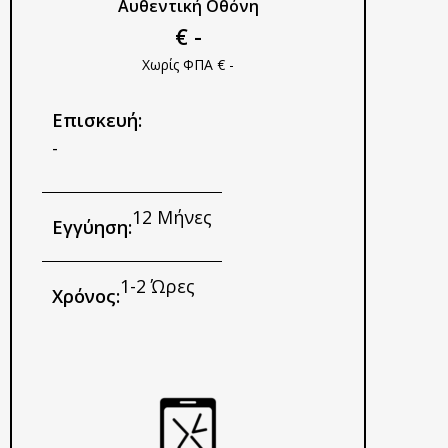
Αυθεντική Οθόνη
€ -
Χωρίς ΦΠΑ € -
Επισκευή:
-
12 Μήνες
Εγγύηση:
1-2 Ώρες
Χρόνος: