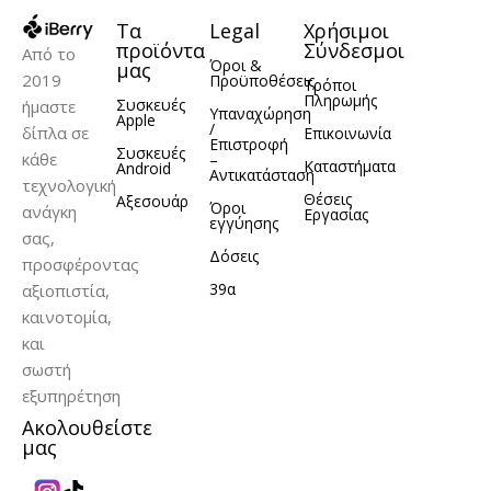
Τα
Legal
Χρήσιμοι
προϊόντα
Σύνδεσμοι
Από το
Όροι &
μας
2019
Προϋποθέσεις
Τρόποι
Πληρωμής
Συσκευές
ήμαστε
Υπαναχώρηση
Apple
/
δίπλα σε
Επικοινωνία
Επιστροφή
Συσκευές
κάθε
–
Καταστήματα
Android
Αντικατάσταση
τεχνολογική
Θέσεις
Αξεσουάρ
Όροι
ανάγκη
Εργασίας
εγγύησης
σας,
Δόσεις
προσφέροντας
39α
αξιοπιστία,
καινοτομία,
και
σωστή
εξυπηρέτηση
Ακολουθείστε
μας