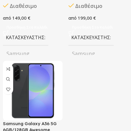
Διαθέσιμο
Διαθέσιμο
149,00
€
199,00
€
Προσθήκη Στο Καλάθι
Προσθήκη Στο Καλάθι
ΚΑΤΑΣΚΕΥΑΣΤΉΣ
ΚΑΤΑΣΚΕΥΑΣΤΉΣ
Samsung
Samsung
ΧΡΏΜΑ
Black
ΧΡΏΜΑ
Black
ΧΩΡΗΤΙΚΌΤΗΤΑ
ΧΩΡΗΤΙΚΌΤΗΤΑ
128GB
128GB
ΈΤΟΣ ΚΥΚΛΟΦΟΡΊΑΣ
Samsung Galaxy A36 5G
6GB/128GB Awesome