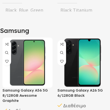
Apple
Apple
Black
Blue
Green
Black Titanium
,
,
,
,
Pink
Yellow
Desert Titanium
,
,
Natural Titanium
,
White Titanium
Samsung
ΚΑΤΆΣΤΑΣΗ
ΚΑΤΆΣΤΑΣΗ
Καλή
Πολύ Καλή
,
,
Σαν καινούριο
Καλή
Πολύ Καλή
,
,
Σαν καινούριο
ΧΩΡΗΤΙΚΌΤΗΤΑ
ΧΩΡΗΤΙΚΌΤΗΤΑ
128GB
256GB
,
,
512GB
Samsung Galaxy A56 5G
Samsung Galaxy A26 5G
256GB
512GB
1TB
,
,
8/128GB Awesome
6/128GB Black
ΚΑΤΑΣΚΕΥΑΣΤΉΣ
Graphite
Διαθέσιμο
ΚΑΤΑΣΚΕΥΑΣΤΉΣ