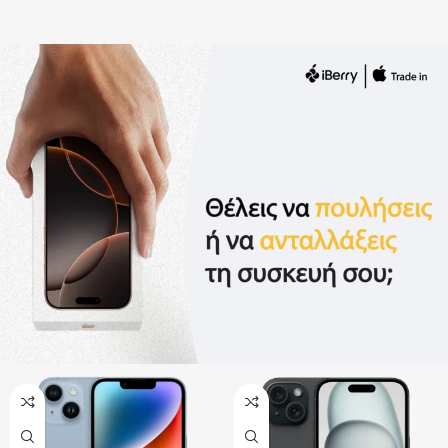
Προσφορά
Αpple open box
τελευταία κομμάτια