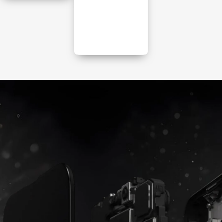
Μεμβράνες
Προστασία
κάμερας
Προστάτεψε
την συσκευή
Προστάτεψε
σου
την κάμερά
σου
Θήκες
Αγορά
Ανάδειξε την
Αγορά
συσκευή σου
Αγορά