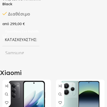
Black
2024
Διαθέσιμο
299,00
€
Προσθήκη Στο Καλάθι
ΚΑΤΑΣΚΕΥΑΣΤΉΣ
Samsung
ΧΡΏΜΑ
Xiaomi
Awesome Black
ΧΩΡΗΤΙΚΌΤΗΤΑ