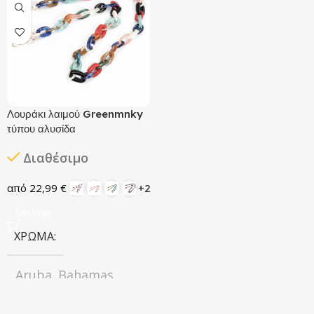
Yellow
Snake
Fluffy Purple
,
,
Gold Brown
Indigo
,
Blue
Metallic Grey
,
,
ΚΑΤΑΣΚΕΥΑΣΤΉΣ
Mint Tint
Olive
,
Green
Olive Love
,
,
Greenmnky
Poison Green
Sandy
,
Λουράκι λαιμού Greenmnky
Beige
Sunset
,
τύπου αλυσίδα
Orange
Tofee Cofee
,
Track Black
Διαθέσιμο
,
22,99
€
+2
ΚΑΤΑΣΚΕΥΑΣΤΉΣ
Επιλογή
Greenmnky
ΧΡΏΜΑ
Aruba
Bahamas
,
,
Barbados
California
,
Hawaii
Santorini
,
,
,