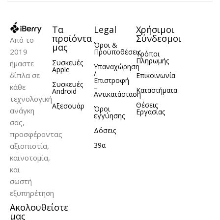
Τα
Legal
Χρήσιμοι
προϊόντα
Σύνδεσμοι
Από το
Όροι &
μας
2019
Προϋποθέσεις
Τρόποι
Πληρωμής
Συσκευές
ήμαστε
Υπαναχώρηση
Apple
/
δίπλα σε
Επικοινωνία
Επιστροφή
Συσκευές
κάθε
–
Καταστήματα
Android
Αντικατάσταση
τεχνολογική
Θέσεις
Αξεσουάρ
Όροι
ανάγκη
Εργασίας
εγγύησης
σας,
Δόσεις
προσφέροντας
39α
αξιοπιστία,
καινοτομία,
και
σωστή
εξυπηρέτηση
Ακολουθείστε
μας