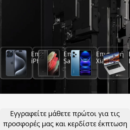
Επισκευή
Επισκευή
Επισκευή
Επισκευές
iPhone
Samsung
Xiaomi
Smartphone, Tablet, Laptop,
Consoles
Εγγραφείτε μάθετε πρώτοι για τις
προσφορές μας και κερδίστε έκπτωση