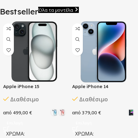
Επισκευές
Smartphone
Bestseller
Όλα τα μοντέλα
Επισκευάζουμε όλες
Αγορά
τις συσκευές
Περισσότερα
Apple iPhone 15
Apple iPhone 14
Διαθέσιμο
Διαθέσιμο
499,00
€
379,00
€
Επιλογή
Επιλογή
ΧΡΏΜΑ
ΧΡΏΜΑ