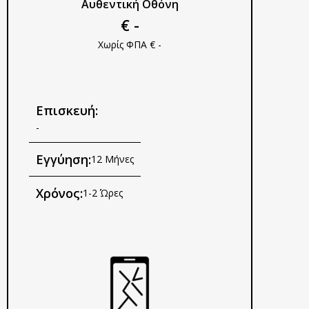
Αυθεντική Οθόνη
€ -
Χωρίς ΦΠΑ € -
Επισκευή:
-
Εγγύηση:
12 Μήνες
Χρόνος:
1-2 Ώρες