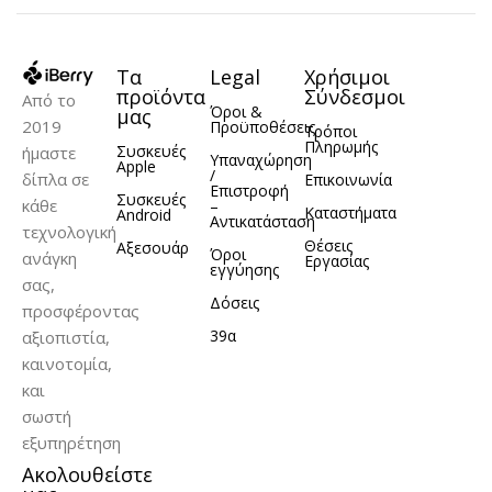
Τα
Legal
Χρήσιμοι
προϊόντα
Σύνδεσμοι
Από το
Όροι &
μας
2019
Προϋποθέσεις
Τρόποι
Πληρωμής
Συσκευές
ήμαστε
Υπαναχώρηση
Apple
/
δίπλα σε
Επικοινωνία
Επιστροφή
Συσκευές
κάθε
–
Καταστήματα
Android
Αντικατάσταση
τεχνολογική
Θέσεις
Αξεσουάρ
Όροι
ανάγκη
Εργασίας
εγγύησης
σας,
Δόσεις
προσφέροντας
39α
αξιοπιστία,
καινοτομία,
και
σωστή
εξυπηρέτηση
Ακολουθείστε