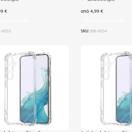
99
€
4,99
€
ήκη Στο Καλάθι
Προσθήκη Στο Καλάθι
R-9053
SKU:
IBR-9054