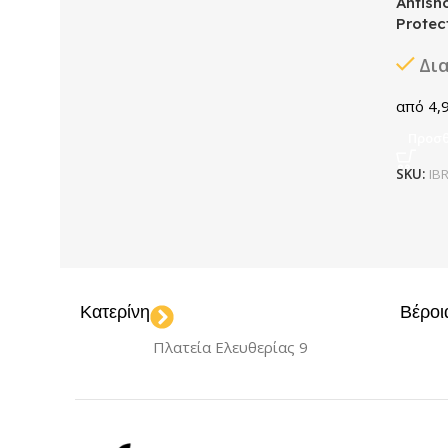
Antish
Protec
Δι
4,
Προσθ
SKU:
IB
Κατερίνη
Βέροι
Πλατεία Ελευθερίας 9