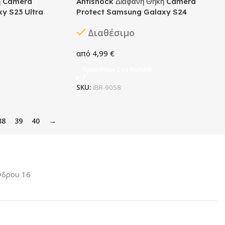
η Camera
Antishock Διάφανη Θήκη Camera
y S23 Ultra
Protect Samsung Galaxy S24
Διαθέσιμο
4,99
€
Προσθήκη Στο Καλάθι
SKU:
IBR-9058
38
39
40
→
νδρου 16