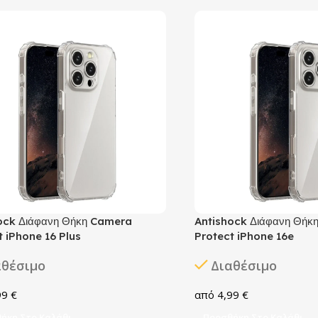
ock Διάφανη Θήκη Camera
Antishock Διάφανη Θήκ
t iPhone 16 Plus
Protect iPhone 16e
αθέσιμο
Διαθέσιμο
99
€
4,99
€
ήκη Στο Καλάθι
Προσθήκη Στο Καλάθι