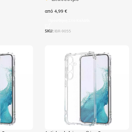
4,99
€
Προσθήκη Στο Καλάθι
SKU:
IBR-9055