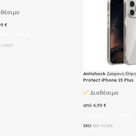
αθέσιμο
99
€
ήκη Στο Καλάθι
R-15931
Antishock Διάφανη Θήκ
Protect iPhone 15 Plus
Διαθέσιμο
4,99
€
Προσθήκη Στο Καλάθι
SKU:
IBR-16308