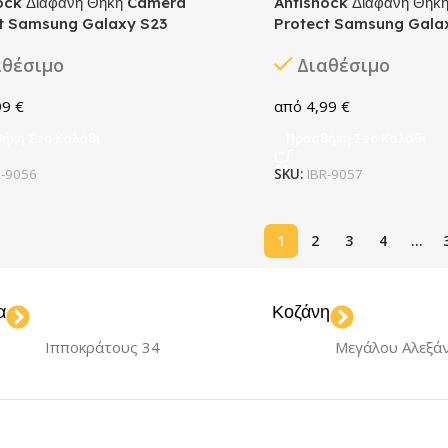
ock Διάφανη Θήκη Camera
Antishock Διάφανη Θήκ
t Samsung Galaxy S23
Protect Samsung Galax
αθέσιμο
Διαθέσιμο
99
€
4,99
€
ήκη Στο Καλάθι
Προσθήκη Στο Καλάθι
R-9056
SKU:
IBR-9057
1
2
3
4
…
α
Κοζάνη
Ιπποκράτους 34
Μεγάλου Αλεξά