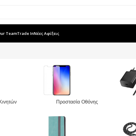
Our Team
Trade In
Νέες Αφίξεις
Κινητών
Προστασία Οθόνης