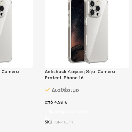
η Camera
Antishock Διάφανη Θήκη Camera
Protect iPhone 16
Διαθέσιμο
4,99
€
Προσθήκη Στο Καλάθι
SKU:
IBR-16311