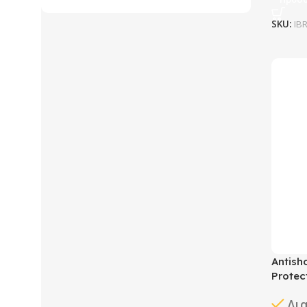
SKU:
IB
Antish
Protec
Δι