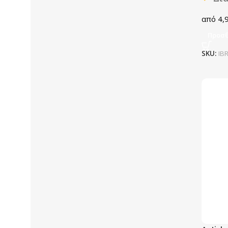
4,
Προσθ
SKU:
IB