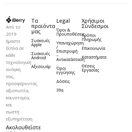
Τα
Legal
Χρήσιμοι
προϊόντα
Σύνδεσμοι
Από το
Όροι &
μας
2019
Προϋποθέσεις
Τρόποι
Πληρωμής
Συσκευές
ήμαστε
Υπαναχώρηση
Apple
/
δίπλα σε
Επικοινωνία
Επιστροφή
Συσκευές
κάθε
–
Καταστήματα
Android
Αντικατάσταση
τεχνολογική
Θέσεις
Αξεσουάρ
Όροι
ανάγκη
Εργασίας
εγγύησης
σας,
Δόσεις
προσφέροντας
39α
αξιοπιστία,
καινοτομία,
και
σωστή
εξυπηρέτηση
Ακολουθείστε