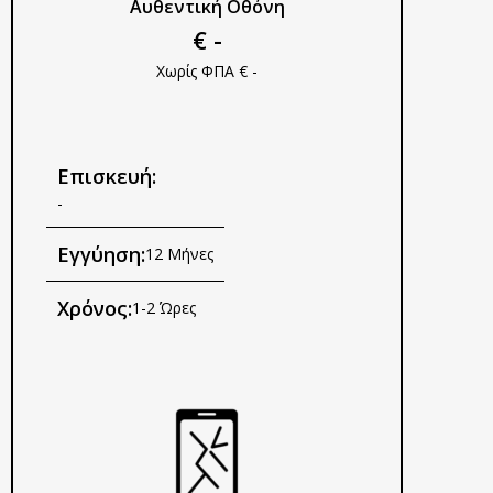
Αυθεντική Οθόνη
€ -
Χωρίς ΦΠΑ € -
Επισκευή:
-
Εγγύηση:
12 Μήνες
Χρόνος:
1-2 Ώρες