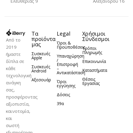
Ελευθερίας 9
Αλεξάνδρου 16
Τα
Legal
Χρήσιμοι
προϊόντα
Σύνδεσμοι
Από το
Όροι &
μας
2019
Προϋποθέσεις
Τρόποι
Πληρωμής
Συσκευές
ήμαστε
Υπαναχώρηση
Apple
/
δίπλα σε
Επικοινωνία
Επιστροφή
Συσκευές
κάθε
–
Καταστήματα
Android
Αντικατάσταση
τεχνολογική
Θέσεις
Αξεσουάρ
Όροι
ανάγκη
Εργασίας
εγγύησης
σας,
Δόσεις
προσφέροντας
39α
αξιοπιστία,
καινοτομία,
και
σωστή
εξυπηρέτηση