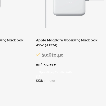
στής Macbook
Apple MagSafe Φορτιστής Macbook
45W (A1374)
Διαθέσιμο
58,99
€
Προσθήκη Στο Καλάθι
SKU:
IBR-968