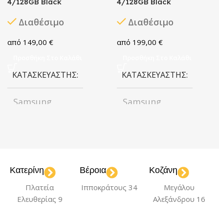
4/128GB Black
4/128GB Black
Διαθέσιμο
Διαθέσιμο
149,00
€
199,00
€
Προσθήκη Στο Καλάθι
Προσθήκη Στο Καλάθι
ΚΑΤΑΣΚΕΥΑΣΤΉΣ
ΚΑΤΑΣΚΕΥΑΣΤΉΣ
Samsung
Samsung
ΧΡΏΜΑ
Black
ΧΡΏΜΑ
Black
ΧΩΡΗΤΙΚΌΤΗΤΑ
ΧΩΡΗΤΙΚΌΤΗΤΑ
Κατερίνη
Βέροια
Κοζάνη
128GB
128GB
Πλατεία
Ιπποκράτους 34
Μεγάλου
Ελευθερίας 9
Αλεξάνδρου 16
ΈΤΟΣ ΚΥΚΛΟΦΟΡΊΑΣ