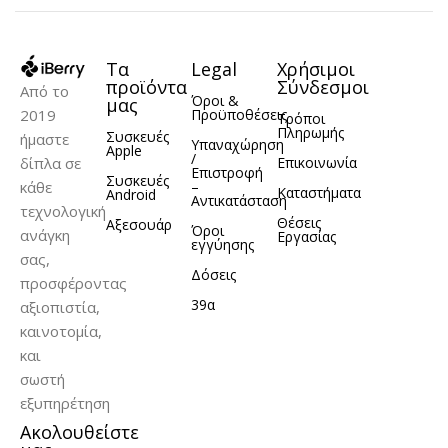
2024
Τα
Legal
Χρήσιμοι
προϊόντα
Σύνδεσμοι
Από το
Όροι &
μας
2019
Προϋποθέσεις
Τρόποι
Πληρωμής
Συσκευές
ήμαστε
Υπαναχώρηση
Apple
/
δίπλα σε
Επικοινωνία
Επιστροφή
Συσκευές
κάθε
–
Καταστήματα
Android
Αντικατάσταση
τεχνολογική
Θέσεις
Αξεσουάρ
Όροι
ανάγκη
Εργασίας
εγγύησης
σας,
Δόσεις
προσφέροντας
39α
αξιοπιστία,
καινοτομία,
και
σωστή
εξυπηρέτηση
Ακολουθείστε