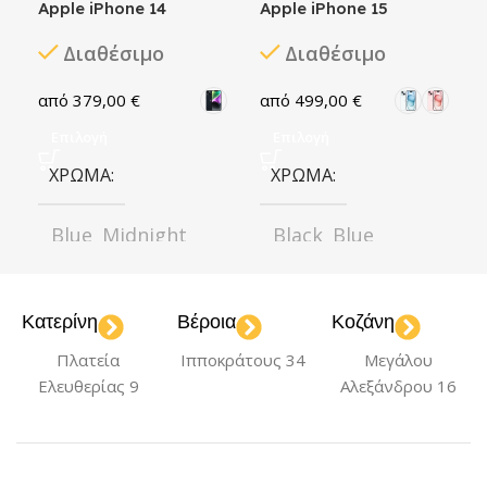
Apple iPhone 14
Apple iPhone 15
Διαθέσιμο
Διαθέσιμο
379,00
€
499,00
€
Επιλογή
Επιλογή
ΧΡΏΜΑ
ΧΡΏΜΑ
Blue
Midnight
Black
Blue
,
,
,
,
Purple
Red
Green
Pink
,
,
,
,
Starlight
Yellow
Yellow
,
Κατερίνη
Βέροια
Κοζάνη
ΚΑΤΆΣΤΑΣΗ
ΚΑΤΆΣΤΑΣΗ
Πλατεία
Ιπποκράτους 34
Μεγάλου
Ελευθερίας 9
Αλεξάνδρου 16
Καλή
Πολύ Καλή
Καλή
Πολύ Καλή
,
,
Σαν καινούριο
Σαν καινούριο
,
,