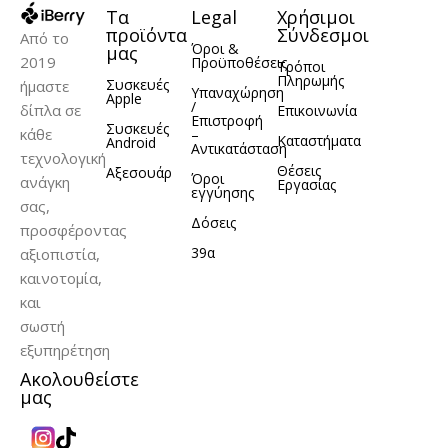
Τα
Legal
Χρήσιμοι
ΧΩΡΗΤΙΚΌΤΗΤΑ
ΧΩΡΗΤΙΚΌΤΗΤΑ
προϊόντα
Σύνδεσμοι
Από το
Όροι &
μας
2019
Προϋποθέσεις
Τρόποι
128GB
256GB
128GB
256GB
,
,
,
,
Πληρωμής
Συσκευές
ήμαστε
Υπαναχώρηση
512GB
512GB
Apple
/
δίπλα σε
Επικοινωνία
Επιστροφή
Συσκευές
κάθε
–
Καταστήματα
Android
Αντικατάσταση
ΚΑΤΑΣΚΕΥΑΣΤΉΣ
ΚΑΤΑΣΚΕΥΑΣΤΉΣ
τεχνολογική
Θέσεις
Αξεσουάρ
Όροι
ανάγκη
Εργασίας
εγγύησης
σας,
Apple
Apple
Δόσεις
προσφέροντας
39α
αξιοπιστία,
καινοτομία,
και
σωστή
εξυπηρέτηση
Ακολουθείστε
μας