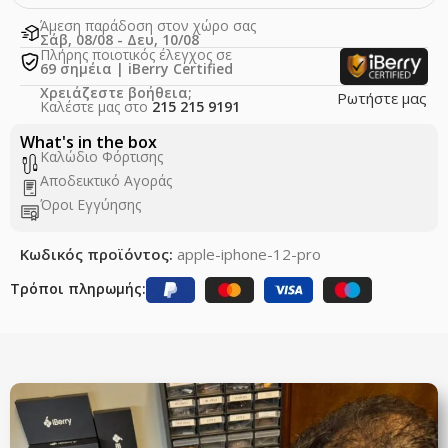
Άμεση παράδοση στον χώρο σας
Σάβ, 08/08 - Δευ, 10/08
Πλήρης ποιοτικός έλεγχος σε
69 σημέια | iBerry Certified
Χρειάζεστε βοήθεια;
Ρωτήστε μας
Καλέστε μας στο
215 215 9191
What's in the box
Καλώδιο Φόρτισης
Αποδεικτικό Αγοράς
Όροι Εγγύησης
Κωδικός προϊόντος:
apple-iphone-12-pro
Τρόποι πληρωμής: