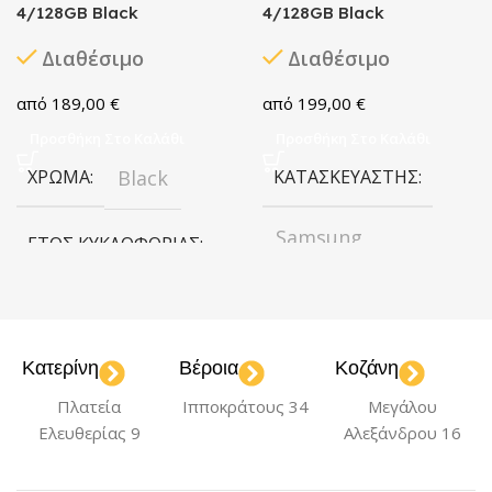
4/128GB Black
4/128GB Black
Διαθέσιμο
Διαθέσιμο
189,00
€
199,00
€
Προσθήκη Στο Καλάθι
Προσθήκη Στο Καλάθι
ΧΡΏΜΑ
Black
ΚΑΤΑΣΚΕΥΑΣΤΉΣ
Samsung
ΈΤΟΣ ΚΥΚΛΟΦΟΡΊΑΣ
2025
ΧΡΏΜΑ
Black
Κατερίνη
Βέροια
Κοζάνη
ΧΩΡΗΤΙΚΌΤΗΤΑ
ΧΩΡΗΤΙΚΌΤΗΤΑ
Πλατεία
Ιπποκράτους 34
Μεγάλου
128GB
128GB
Ελευθερίας 9
Αλεξάνδρου 16