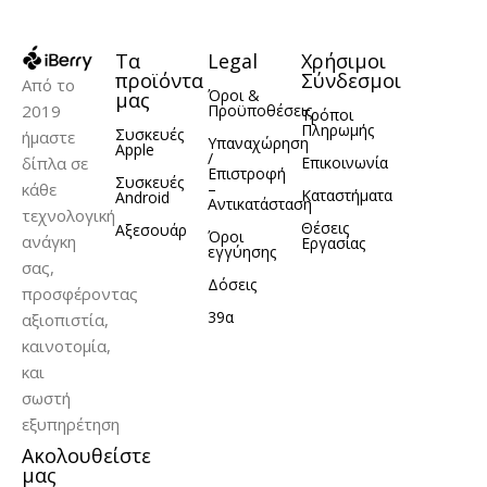
Τα
Legal
Χρήσιμοι
προϊόντα
Σύνδεσμοι
Από το
Όροι &
μας
2019
Προϋποθέσεις
Τρόποι
Πληρωμής
Συσκευές
ήμαστε
Υπαναχώρηση
Apple
/
δίπλα σε
Επικοινωνία
Επιστροφή
Συσκευές
κάθε
–
Καταστήματα
Android
Αντικατάσταση
τεχνολογική
Θέσεις
Αξεσουάρ
Όροι
ανάγκη
Εργασίας
εγγύησης
σας,
Δόσεις
προσφέροντας
39α
αξιοπιστία,
καινοτομία,
και
σωστή
εξυπηρέτηση
Ακολουθείστε
μας