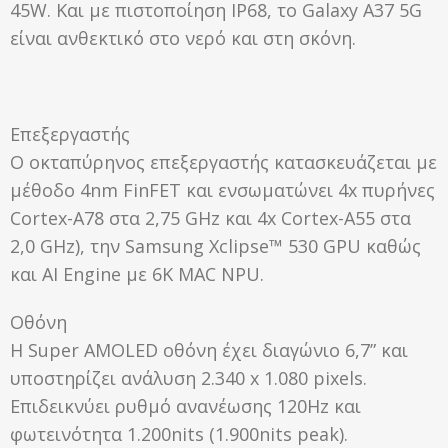
45W. Και με πιστοποίηση IP68, το Galaxy A37 5G
είναι ανθεκτικό στο νερό και στη σκόνη.
Επεξεργαστής
O οκταπύρηνος επεξεργαστής κατασκευάζεται με
μέθοδο 4nm FinFET και ενσωματώνει 4x πυρήνες
Cortex-A78 στα 2,75 GHz και 4x Cortex-A55 στα
2,0 GHz), την Samsung Xclipse™ 530 GPU καθώς
και AI Engine με 6K MAC NPU.
Οθόνη
H Super AMOLED οθόνη έχει διαγώνιο 6,7” και
υποστηρίζει ανάλυση 2.340 x 1.080 pixels.
Επιδεικνύει ρυθμό ανανέωσης 120Hz και
φωτεινότητα 1.200nits (1.900nits peak).