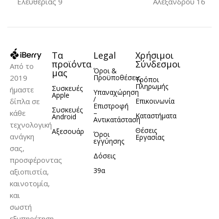
Ελευθερίας 9
Αλεξάνδρου 16
ΜΟΝΤΈΛΟ
Black
Black/Gold
,
,
Blue
Deep Purple
,
,
iPhone 11
Navy Blue
Orange
,
,
Τα
Legal
Χρήσιμοι
Purple
προϊόντα
Σύνδεσμοι
Από το
Όροι &
μας
2019
Προϋποθέσεις
Τρόποι
Πληρωμής
Συσκευές
ήμαστε
Υπαναχώρηση
Apple
/
δίπλα σε
Επικοινωνία
Επιστροφή
Συσκευές
κάθε
–
Καταστήματα
Android
Αντικατάσταση
τεχνολογική
Θέσεις
Αξεσουάρ
Όροι
ανάγκη
Εργασίας
εγγύησης
σας,
Δόσεις
προσφέροντας
39α
αξιοπιστία,
καινοτομία,
και
σωστή
εξυπηρέτηση