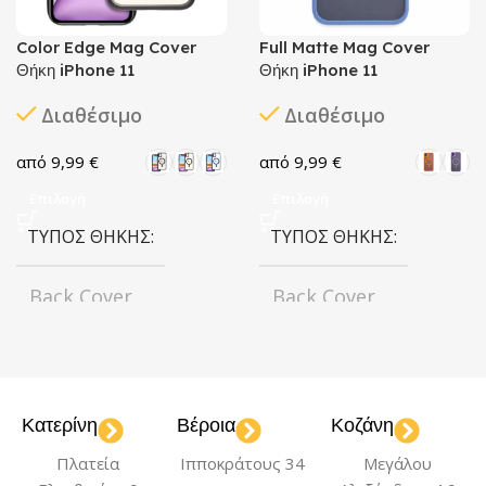
Color Edge Mag Cover
Full Matte Mag Cover
Θήκη iPhone 11
Θήκη iPhone 11
Διαθέσιμο
Διαθέσιμο
9,99
€
9,99
€
Επιλογή
Επιλογή
ΤΎΠΟΣ ΘΉΚΗΣ
ΤΎΠΟΣ ΘΉΚΗΣ
Back Cover
Back Cover
ΧΡΏΜΑ
ΜΟΝΤΈΛΟ
Black
Black/Gold
iPhone 11
Κατερίνη
Βέροια
Κοζάνη
,
,
Deep Purple
Navy
,
Πλατεία
Ιπποκράτους 34
Μεγάλου
Blue
ΧΡΏΜΑ