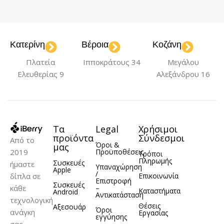
ΧΡΏΜΑ
ΜΟΝΤΈΛΟ
Black
Black/Gold
iPhone 11
Κατερίνη
Βέροια
Κοζάνη
,
,
Deep Purple
Navy
,
Πλατεία
Ιπποκράτους 34
Μεγάλου
Blue
ΧΡΏΜΑ
Ελευθερίας 9
Αλεξάνδρου 16
ΜΟΝΤΈΛΟ
Black
Black/Gold
,
,
Blue
Deep Purple
,
,
iPhone 11
Navy Blue
Orange
,
,
Τα
Legal
Χρήσιμοι
Purple
προϊόντα
Σύνδεσμοι
Από το
Όροι &
μας
2019
Προϋποθέσεις
Τρόποι
Πληρωμής
Συσκευές
ήμαστε
Υπαναχώρηση
Apple
/
δίπλα σε
Επικοινωνία
Επιστροφή
Συσκευές
κάθε
–
Καταστήματα
Android
Αντικατάσταση
τεχνολογική
Θέσεις
Αξεσουάρ
Όροι
ανάγκη
Εργασίας
εγγύησης
σας,