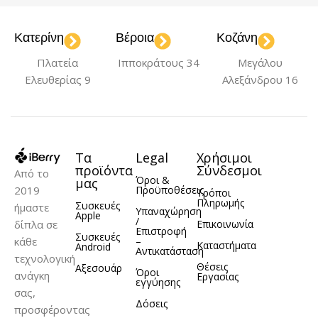
Black
Black/Gold
iPhone 11
Κατερίνη
Βέροια
Κοζάνη
,
,
Deep Purple
Navy
,
Πλατεία
Ιπποκράτους 34
Μεγάλου
Blue
ΧΡΏΜΑ
Ελευθερίας 9
Αλεξάνδρου 16
ΜΟΝΤΈΛΟ
Black
Black/Gold
,
,
Blue
Deep Purple
,
,
iPhone 11
Navy Blue
Orange
,
,
Τα
Legal
Χρήσιμοι
Purple
προϊόντα
Σύνδεσμοι
Από το
Όροι &
μας
2019
Προϋποθέσεις
Τρόποι
Πληρωμής
Συσκευές
ήμαστε
Υπαναχώρηση
Apple
/
δίπλα σε
Επικοινωνία
Επιστροφή
Συσκευές
κάθε
–
Καταστήματα
Android
Αντικατάσταση
τεχνολογική
Θέσεις
Αξεσουάρ
Όροι
ανάγκη
Εργασίας
εγγύησης
σας,
Δόσεις
προσφέροντας