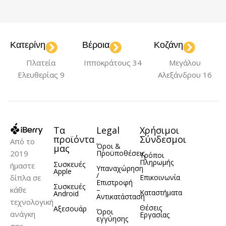
ΧΡΏΜΑ
ΧΡΏΜΑ
Black
Blue
Deep
Black
Green
Pink
Κατερίνη
Βέροια
Κοζάνη
,
,
,
,
Purple
Gold
Rose
,
,
Πλατεία
Ιπποκράτους 34
Μεγάλου
Gold
Silver
,
,
ΤΎΠΟΣ ΘΉΚΗΣ
Ελευθερίας 9
Αλεξάνδρου 16
Titanium
Back Cover
ΜΟΝΤΈΛΟ
Τα
Legal
Χρήσιμοι
ΥΛΙΚΌ
Σιλικόνη
iPhone 11 Pro
προϊόντα
Σύνδεσμοι
Από το
Όροι &
μας
2019
Προϋποθέσεις
Τρόποι
Πληρωμής
Συσκευές
ήμαστε
ΥΛΙΚΌ
Σιλικόνη
Υπαναχώρηση
Apple
/
δίπλα σε
Επικοινωνία
Επιστροφή
Συσκευές
κάθε
–
Καταστήματα
Android
Αντικατάσταση
τεχνολογική
Θέσεις
Αξεσουάρ
Όροι
ανάγκη
Εργασίας
εγγύησης
σας,