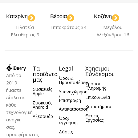
Transparent
Black
Green
Pink
Κατερίνη
Βέροια
Κοζάνη
,
,
Πλατεία
Ιπποκράτους 34
Μεγάλου
ΜΟΝΤΈΛΟ
ΤΎΠΟΣ ΘΉΚΗΣ
Ελευθερίας 9
Αλεξάνδρου 16
iPhone 11 Pro
Back Cover
ΥΛΙΚΌ
TPU
Τα
Legal
Χρήσιμοι
ΥΛΙΚΌ
Σιλικόνη
προϊόντα
Σύνδεσμοι
Από το
Όροι &
μας
2019
Προϋποθέσεις
Τρόποι
Πληρωμής
Συσκευές
ήμαστε
Υπαναχώρηση
Apple
/
δίπλα σε
Επικοινωνία
Επιστροφή
Συσκευές
κάθε
–
Καταστήματα
Android
Αντικατάσταση
τεχνολογική
Θέσεις
Αξεσουάρ
Όροι
ανάγκη
Εργασίας
εγγύησης
σας,
Δόσεις
προσφέροντας