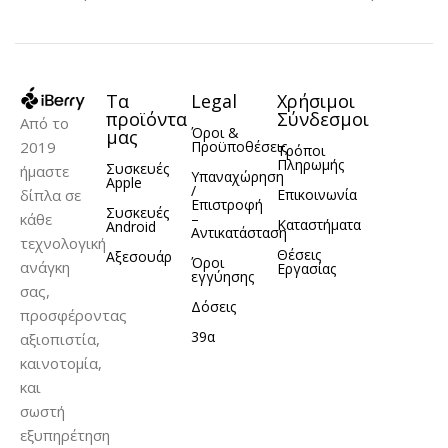
Titanium
Back Cover
ΜΟΝΤΈΛΟ
Τα
Legal
Χρήσιμοι
ΥΛΙΚΌ
Σιλικόνη
iPhone 11 Pro
προϊόντα
Σύνδεσμοι
Από το
Όροι &
μας
2019
Προϋποθέσεις
Τρόποι
Πληρωμής
Συσκευές
ήμαστε
ΥΛΙΚΌ
Σιλικόνη
Υπαναχώρηση
Apple
/
δίπλα σε
Επικοινωνία
Επιστροφή
Συσκευές
κάθε
–
Καταστήματα
Android
Αντικατάσταση
τεχνολογική
Θέσεις
Αξεσουάρ
Όροι
ανάγκη
Εργασίας
εγγύησης
σας,
Δόσεις
προσφέροντας
39α
αξιοπιστία,
καινοτομία,
και
σωστή
εξυπηρέτηση