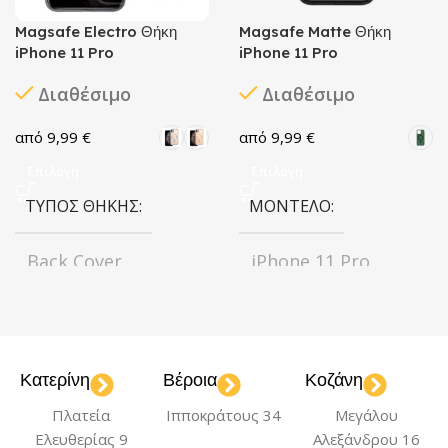
Magsafe Electro Θήκη
Magsafe Matte Θήκη
iPhone 11 Pro
iPhone 11 Pro
Διαθέσιμο
Διαθέσιμο
9,99
€
9,99
€
Επιλογή
Επιλογή
ΤΎΠΟΣ ΘΉΚΗΣ
ΜΟΝΤΈΛΟ
Back Cover
iPhone 11 Pro
ΧΡΏΜΑ
ΧΡΏΜΑ
Black
Blue
Deep
Black
Green
Pink
Κατερίνη
Βέροια
Κοζάνη
,
,
,
,
Purple
Gold
Rose
,
,
Πλατεία
Ιπποκράτους 34
Μεγάλου
Gold
Silver
,
,
ΤΎΠΟΣ ΘΉΚΗΣ
Ελευθερίας 9
Αλεξάνδρου 16