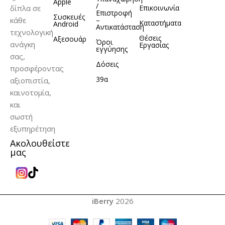
Apple
/
δίπλα σε
Επικοινωνία
Επιστροφή
Συσκευές
κάθε
–
Καταστήματα
Android
Αντικατάσταση
τεχνολογική
Θέσεις
Αξεσουάρ
Όροι
ανάγκη
Εργασίας
εγγύησης
σας,
Δόσεις
προσφέροντας
39α
αξιοπιστία,
καινοτομία,
και
σωστή
εξυπηρέτηση
Ακολουθείστε
μας
iBerry
2026