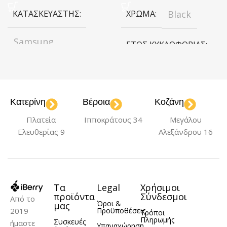
ΚΑΤΑΣΚΕΥΑΣΤΉΣ
ΧΡΏΜΑ
Black
Samsung
ΈΤΟΣ ΚΥΚΛΟΦΟΡΊΑΣ
ΧΡΏΜΑ
Black
2025
Κατερίνη
Βέροια
Κοζάνη
ΧΩΡΗΤΙΚΌΤΗΤΑ
ΧΩΡΗΤΙΚΌΤΗΤΑ
Πλατεία
Ιπποκράτους 34
Μεγάλου
128GB
128GB
Ελευθερίας 9
Αλεξάνδρου 16
ΈΤΟΣ ΚΥΚΛΟΦΟΡΊΑΣ
Τα
Legal
Χρήσιμοι
2024
προϊόντα
Σύνδεσμοι
Από το
Όροι &
μας
2019
Προϋποθέσεις
Τρόποι
Πληρωμής
Συσκευές
ήμαστε
Υπαναχώρηση