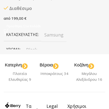
Διαθέσιμο
199,00
€
Προσθήκη Στο Καλάθι
ΚΑΤΑΣΚΕΥΑΣΤΉΣ
Samsung
ΧΡΏΜΑ
Black
ΧΩΡΗΤΙΚΌΤΗΤΑ
128GB
Κατερίνη
Βέροια
Κοζάνη
Πλατεία
Ιπποκράτους 34
Μεγάλου
Ελευθερίας 9
Αλεξάνδρου 16
Τα
Legal
Χρήσιμοι