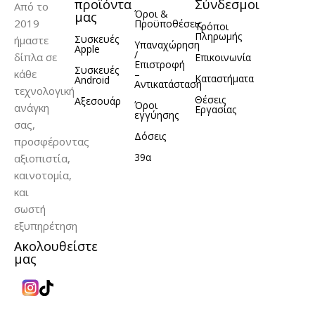
προϊόντα
Σύνδεσμοι
Από το
Όροι &
μας
2019
Προϋποθέσεις
Τρόποι
Πληρωμής
Συσκευές
ήμαστε
Υπαναχώρηση
Apple
/
δίπλα σε
Επικοινωνία
Επιστροφή
Συσκευές
κάθε
–
Καταστήματα
Android
Αντικατάσταση
τεχνολογική
Θέσεις
Αξεσουάρ
Όροι
ανάγκη
Εργασίας
εγγύησης
σας,
Δόσεις
προσφέροντας
39α
αξιοπιστία,
καινοτομία,
και
σωστή
εξυπηρέτηση
Ακολουθείστε
μας