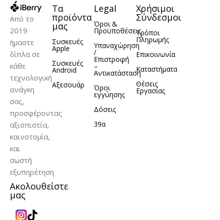
Τα
Legal
Χρήσιμοι
ΧΩΡΗΤΙΚΌΤΗΤΑ
ΧΩΡΗΤΙΚΌΤΗΤΑ
προϊόντα
Σύνδεσμοι
Από το
Όροι &
μας
2019
Προϋποθέσεις
Τρόποι
128GB
256GB
128GB
256GB
,
,
,
,
Πληρωμής
Συσκευές
ήμαστε
Υπαναχώρηση
512GB
512GB
Apple
/
δίπλα σε
Επικοινωνία
Επιστροφή
Συσκευές
κάθε
–
Καταστήματα
Android
Αντικατάσταση
ΚΑΤΑΣΚΕΥΑΣΤΉΣ
ΚΑΤΑΣΚΕΥΑΣΤΉΣ
τεχνολογική
Θέσεις
Αξεσουάρ
Όροι
ανάγκη
Εργασίας
εγγύησης
σας,
Apple
Apple
Δόσεις
προσφέροντας
39α
αξιοπιστία,
καινοτομία,
και
σωστή
εξυπηρέτηση
Ακολουθείστε
μας