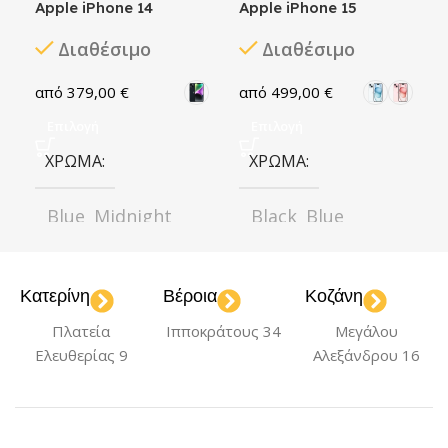
Apple iPhone 14
Apple iPhone 15
Διαθέσιμο
Διαθέσιμο
379,00
€
499,00
€
Επιλογή
Επιλογή
ΧΡΏΜΑ
ΧΡΏΜΑ
Blue
Midnight
Black
Blue
,
,
,
,
Purple
Red
Green
Pink
,
,
,
,
Starlight
Yellow
Yellow
,
Κατερίνη
Βέροια
Κοζάνη
ΚΑΤΆΣΤΑΣΗ
ΚΑΤΆΣΤΑΣΗ
Πλατεία
Ιπποκράτους 34
Μεγάλου
Ελευθερίας 9
Αλεξάνδρου 16
Καλή
Πολύ Καλή
Καλή
Πολύ Καλή
,
,
Σαν καινούριο
Σαν καινούριο
,
,