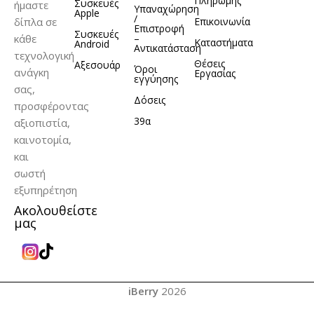
Πληρωμής
Συσκευές
ήμαστε
ΥΛΙΚΌ
Σιλικόνη
Υπαναχώρηση
Apple
/
δίπλα σε
Επικοινωνία
Επιστροφή
Συσκευές
κάθε
–
Καταστήματα
Android
Αντικατάσταση
τεχνολογική
Θέσεις
Αξεσουάρ
Όροι
ανάγκη
Εργασίας
εγγύησης
σας,
Δόσεις
προσφέροντας
39α
αξιοπιστία,
καινοτομία,
και
σωστή
εξυπηρέτηση
Ακολουθείστε
μας
iBerry
2026