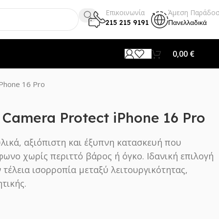
Επικοινωνία
Άμεση Παράδο
215 215 9191
Πανελλαδικά
0,00
€
Phone 16 Pro
 Camera Protect iPhone 16 Pro
υλικά, αξιόπιστη και έξυπνη κατασκευή που
φωνο χωρίς περιττό βάρος ή όγκο. Ιδανική επιλογή
 τέλεια ισορροπία μεταξύ λειτουργικότητας,
τικής.