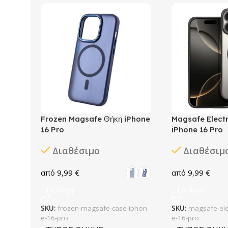
Frozen Magsafe Θήκη iPhone
Magsafe Elect
16 Pro
iPhone 16 Pro
Διαθέσιμο
Διαθέσιμ
9,99
€
9,99
€
Επιλογή
Επιλογή
SKU:
frozen-magsafe-case-iphon
SKU:
magsafe-ele
e-16-pro
e-16-pro