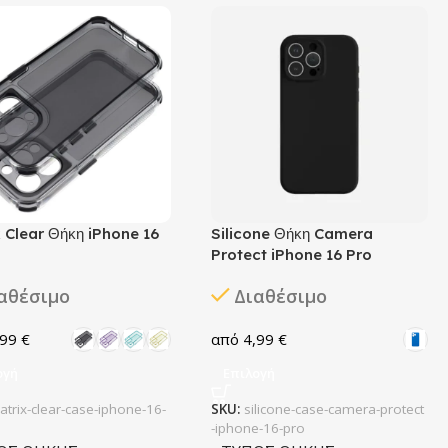
 Clear Θήκη iPhone 16
Silicone Θήκη Camera
Protect iPhone 16 Pro
αθέσιμο
Διαθέσιμο
,99
€
4,99
€
ογή
Επιλογή
atrix-clear-case-iphone-16-
SKU:
silicone-case-camera-protect
-iphone-16-pro