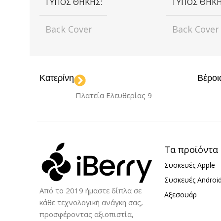
ΤΎΠΟΣ ΘΉΚΗΣ
ΤΎΠΟΣ ΘΉΚ
Back Cover
Back Cover
ΧΡΏΜΑ
ΧΡΏΜΑ
Κατερίνη
Βέροι
Light Blue
Navy Blue
Black
Blue
,
,
Πλατεία Ελευθερίας 9
Purple
Gol
,
Gold
Silver
,
ΜΟΝΤΈΛΟ
ΜΟΝΤΈΛΟ
iPhone 16 Pro
Τα προϊόντα
Συσκευές Apple
iPhone 16 
ΥΛΙΚΌ
Σιλικόνη
Συσκευές Androi
Από το 2019 ήμαστε δίπλα σε
Αξεσουάρ
ΥΛΙΚΌ
Σιλ
κάθε τεχνολογική ανάγκη σας,
προσφέροντας αξιοπιστία,