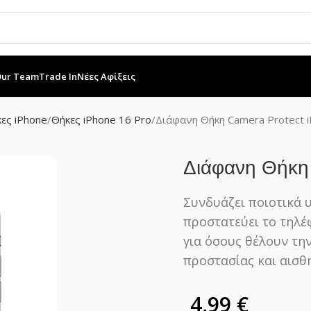
Our Team
Trade In
Νέες Αφίξεις
ες iPhone
Θήκες iPhone 16 Pro
Διάφανη Θήκη Camera Protect i
Διάφανη Θήκη
Συνδυάζει ποιοτικά 
προστατεύει το τηλέ
για όσους θέλουν την
προστασίας και αισθη
4,99
€