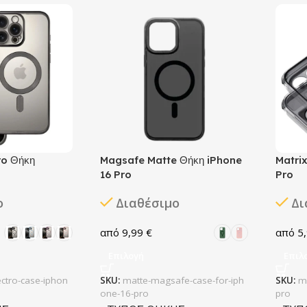
ro Θήκη
Magsafe Matte Θήκη iPhone
Matrix
16 Pro
Pro
ο
Διαθέσιμο
Δι
9,99
€
5
Επιλογή
Επιλ
ctro-case-iphon
SKU:
matte-magsafe-case-for-iph
SKU:
m
one-16-pro
pro