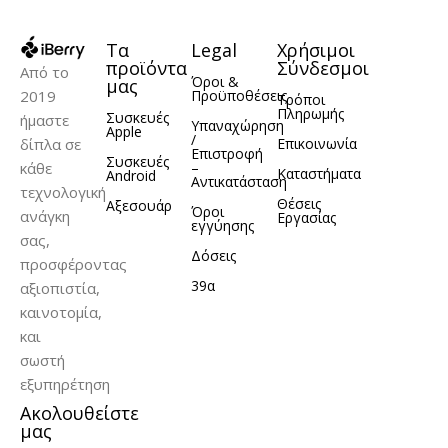
iPhone 14
Τα
Legal
Χρήσιμοι
ΥΛΙΚΌ
Σιλικόνη
προϊόντα
Σύνδεσμοι
Από το
Όροι &
μας
2019
Προϋποθέσεις
Τρόποι
Πληρωμής
Συσκευές
ήμαστε
Υπαναχώρηση
Apple
/
δίπλα σε
Επικοινωνία
Επιστροφή
Συσκευές
κάθε
–
Καταστήματα
Android
Αντικατάσταση
τεχνολογική
Θέσεις
Αξεσουάρ
Όροι
ανάγκη
Εργασίας
εγγύησης
σας,
Δόσεις
προσφέροντας
39α
αξιοπιστία,
καινοτομία,
και
σωστή
εξυπηρέτηση
Ακολουθείστε
μας