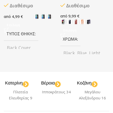
Διαθέσιμο
Διαθέσιμο
9,99
€
4,99
€
Επιλογή
Επιλογή
ΤΎΠΟΣ ΘΉΚΗΣ
ΧΡΏΜΑ
Back Cover
Black
Blue
Light
,
,
Pink
Orange
,
,
ΧΡΏΜΑ
Purple
Black
Blue
Gray
,
,
,
ΤΎΠΟΣ ΘΉΚΗΣ
Maroon
Κατερίνη
Βέροια
Κοζάνη
Πλατεία
Ιπποκράτους 34
Μεγάλου
Back Cover
ΜΟΝΤΈΛΟ
Ελευθερίας 9
Αλεξάνδρου 16
ΜΟΝΤΈΛΟ
iPhone 14