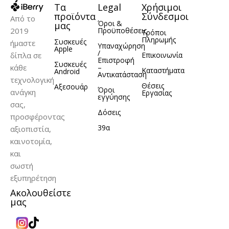
Τα
Legal
Χρήσιμοι
ΥΛΙΚΌ
Σιλικόνη
ΥΛΙΚΌ
TPU
προϊόντα
Σύνδεσμοι
Από το
Όροι &
μας
2019
Προϋποθέσεις
Τρόποι
Πληρωμής
Συσκευές
ήμαστε
Υπαναχώρηση
Apple
/
δίπλα σε
Επικοινωνία
Επιστροφή
Συσκευές
κάθε
–
Καταστήματα
Android
Αντικατάσταση
τεχνολογική
Θέσεις
Αξεσουάρ
Όροι
ανάγκη
Εργασίας
εγγύησης
σας,
Δόσεις
προσφέροντας
39α
αξιοπιστία,
καινοτομία,
και
σωστή
εξυπηρέτηση
Ακολουθείστε
μας