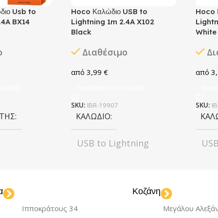
διο Usb to
Hoco Καλώδιο USB to
Hoco 
.4A BX14
Lightning 1m 2.4A X102
Light
Black
White
ο
Διαθέσιμο
Δι
3,99
€
3
Καλάθι
Προσθήκη Στο Καλάθι
Προσ
SKU:
IBR-19907
SKU:
I
ΣΤΉΣ
ΚΑΛΏΔΙΟ
ΚΑΛ
USB to Lightning
USB
hite
ΧΡΏΜΑ
Black
ΧΡΏ
α
Κοζάνη
m
ΜΉΚΟΣ
1m
ΜΉΚ
Ιπποκράτους 34
Μεγάλου Αλεξά