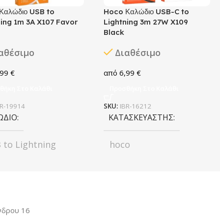
Καλώδιο USB to
Hoco Καλώδιο USB-C to
ning 1m 3A X107 Favor
Lightning 3m 27W X109
Black
αθέσιμο
Διαθέσιμο
,99
€
6,99
€
θήκη Στο Καλάθι
Προσθήκη Στο Καλάθι
BR-19914
SKU:
IBR-16212
ΏΔΙΟ
ΚΑΤΑΣΚΕΥΑΣΤΉΣ
 to Lightning
hoco
ΜΑ
White
ΧΡΏΜΑ
Black
ΟΣ
1m
ΜΉΚΟΣ
3m
νδρου 16