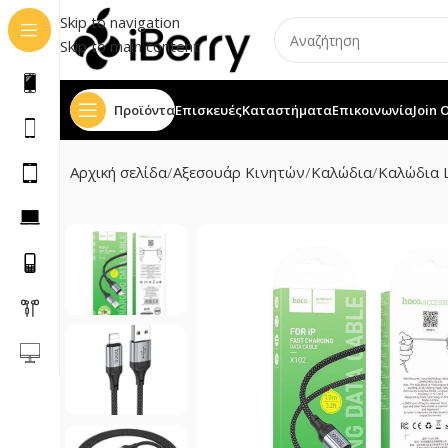
Skip to navigation
Skip to main content
Προϊόντα
Επισκευές
Καταστήματα
Επικοινωνία
Join 
Αρχική σελίδα
Αξεσουάρ Κινητών
Καλώδια
Καλώδια L