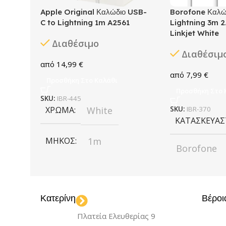
Apple Original Καλώδιο USB-
Borofone Καλώ
C to Lightning 1m A2561
Lightning 3m 2
Linkjet White
Διαθέσιμο
Διαθέσιμ
14,99
€
7,99
€
Προσθήκη Στο Καλάθι
Προσθήκη Στο 
SKU:
IBR-445
ΧΡΏΜΑ
White
SKU:
IBR-370
ΚΑΤΑΣΚΕΥΑ
ΜΉΚΟΣ
1m
Borofone
ΚΑΛΏΔΙΟ
ΧΡΏΜΑ
W
Κατερίνη
Βέροι
Type-C to Lightning
ΜΉΚΟΣ
3
Πλατεία Ελευθερίας 9