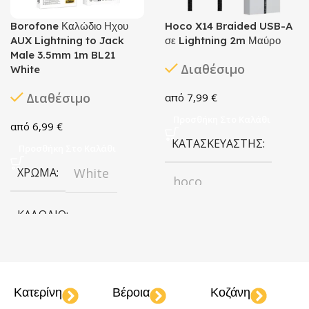
Borofone Καλώδιο Ηχου
Hoco X14 Braided USB-A
AUX Lightning to Jack
σε Lightning 2m Μαύρο
Male 3.5mm 1m BL21
Διαθέσιμο
White
Διαθέσιμο
7,99
€
Προσθήκη Στο Καλάθι
6,99
€
ΚΑΤΑΣΚΕΥΑΣΤΉΣ
Προσθήκη Στο Καλάθι
ΧΡΏΜΑ
White
hoco
ΚΑΛΏΔΙΟ
ΧΡΏΜΑ
Black
Lightning to Jack
ΜΉΚΟΣ
2m
Κατερίνη
Βέροια
Κοζάνη
ΜΉΚΟΣ
1m
ΚΑΛΏΔΙΟ