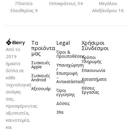
Πλατεία
Ιπποκράτους 34
Μεγάλου
Ελευθερίας 9
Αλεξάνδρου 16
USB to Lightning
Τα
Legal
Χρήσιμοι
προϊόντα
Σύνδεσμοι
Από το
Όροι &
μας
2019
Προϋποθέσεις
Τρόποι
Πληρωμής
Συσκευές
ήμαστε
Υπαναχώρηση
Apple
/
δίπλα σε
Επικοινωνία
Επιστροφή
Συσκευές
κάθε
–
Καταστήματα
Android
Αντικατάσταση
τεχνολογική
Θέσεις
Αξεσουάρ
Όροι
ανάγκη
Εργασίας
εγγύησης
σας,
Δόσεις
προσφέροντας
39α
αξιοπιστία,
καινοτομία,
και