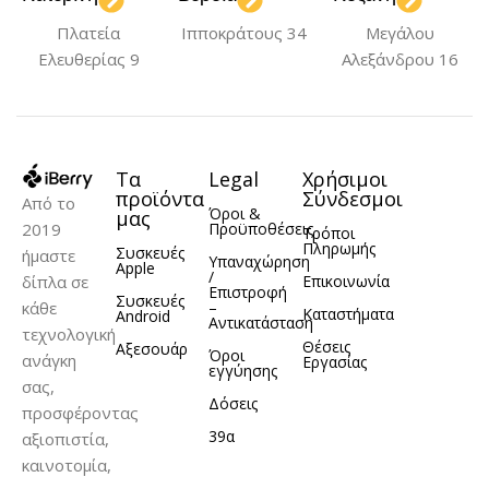
ΚΑΤΑΣΚΕΥΑΣΤΉΣ
Πλατεία
Ιπποκράτους 34
Μεγάλου
Ελευθερίας 9
Αλεξάνδρου 16
Borofone
ΘΎΡΕΣ ΦΌΡΤΙΣΗΣ
Τα
Legal
Χρήσιμοι
προϊόντα
Σύνδεσμοι
Από το
USB
USB-C
,
Όροι &
μας
2019
Προϋποθέσεις
Τρόποι
Πληρωμής
Συσκευές
ήμαστε
Υπαναχώρηση
Apple
/
δίπλα σε
Επικοινωνία
Επιστροφή
Συσκευές
κάθε
–
Καταστήματα
Android
Αντικατάσταση
τεχνολογική
Θέσεις
Αξεσουάρ
Όροι
ανάγκη
Εργασίας
εγγύησης
σας,
Δόσεις
προσφέροντας
39α
αξιοπιστία,
καινοτομία,