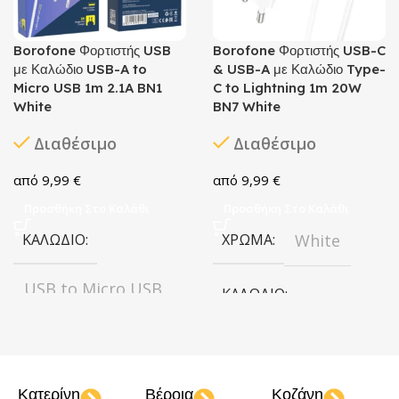
Borofone Φορτιστής USB
Borofone Φορτιστής USB-C
με Καλώδιο USB-A to
& USB-A με Καλώδιο Type-
Micro USB 1m 2.1A BN1
C to Lightning 1m 20W
White
BN7 White
Διαθέσιμο
Διαθέσιμο
9,99
€
9,99
€
Προσθήκη Στο Καλάθι
Προσθήκη Στο Καλάθι
ΚΑΛΏΔΙΟ
ΧΡΏΜΑ
White
USB to Micro USB
ΚΑΛΏΔΙΟ
ΣΥΝΔΕΣΙΜΌΤΗΤΑ
Type-C to
Lightning
USB
Κατερίνη
Βέροια
Κοζάνη