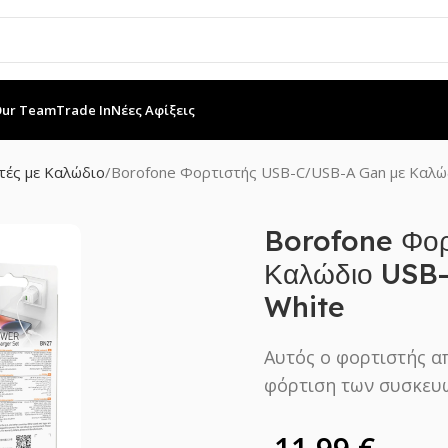
Our Team
Trade In
Νέες Αφίξεις
τές με Καλώδιο
Borofone Φορτιστής USB-C/USB-A Gan με Καλώδ
Borofone Φορ
Καλώδιο USB-
White
Αυτός ο φορτιστής απ
φόρτιση των συσκευ