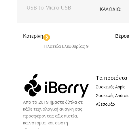
USB to Micro USB
ΚΑΛΏΔΙΟ
ΣΥΝΔΕΣΙΜΌΤΗΤΑ
Type-C to 
Κατερίνη
Βέροι
USB
ΚΑΤΑΣΚΕΥΑ
Πλατεία Ελευθερίας 9
Borofone
ΘΎΡΕΣ ΦΌΡΤ
Τα προϊόντα
Συσκευές Apple
USB
USB-
,
Συσκευές Androi
Από το 2019 ήμαστε δίπλα σε
Αξεσουάρ
κάθε τεχνολογική ανάγκη σας,
προσφέροντας αξιοπιστία,
καινοτομία, και σωστή