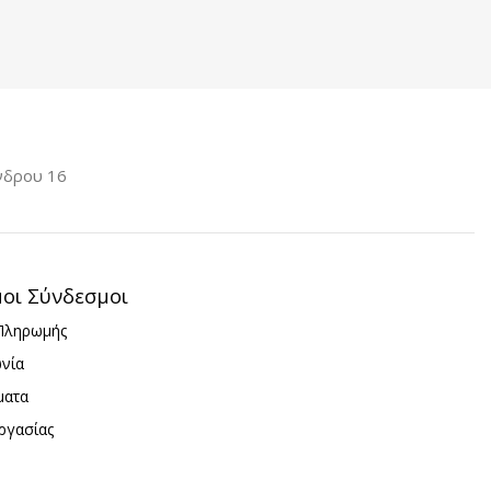
νδρου 16
μοι Σύνδεσμοι
Πληρωμής
ωνία
ματα
ργασίας