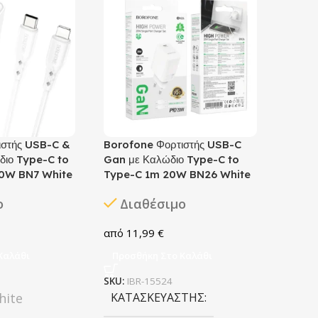
ιστής USB-C &
Borofone Φορτιστής USB-C
διο Type-C to
Gan με Καλώδιο Type-C to
20W BN7 White
Type-C 1m 20W BN26 White
ο
Διαθέσιμο
11,99
€
Καλάθι
Προσθήκη Στο Καλάθι
SKU:
IBR-15524
hite
ΚΑΤΑΣΚΕΥΑΣΤΉΣ