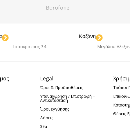
Borofone
Lightning
ΧΡΏΜΑ
White
α
Κοζάνη
ΣΤΉΣ
ΘΎΡΕΣ ΦΌΡΤΙΣΗΣ
Ιπποκράτους 34
Μεγάλου Αλεξά
USB-C
ΙΣΗΣ
ΚΑΛΏΔΙΟ
 μας
Legal
Χρήσι
Όροι & Προϋποθέσεις
Τρόποι 
C
Type-C to Type-C
d
Υπαναχώρηση / Επιστροφή –
Επικοιν
Αντικατάσταση
Καταστή
Όροι εγγύησης
Θέσεις Ε
Δόσεις
39α