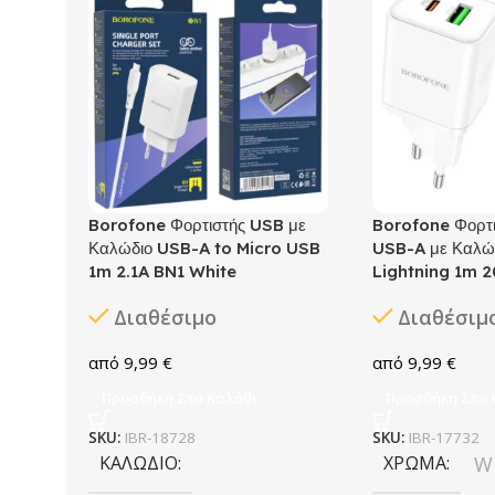
Borofone Φορτιστής USB με
Borofone Φορτ
Καλώδιο USB-A to Micro USB
USB-A με Καλώ
1m 2.1A BN1 White
Lightning 1m 
Διαθέσιμο
Διαθέσιμ
9,99
€
9,99
€
Προσθήκη Στο Καλάθι
Προσθήκη Στο 
SKU:
IBR-18728
SKU:
IBR-17732
ΚΑΛΏΔΙΟ
ΧΡΏΜΑ
W