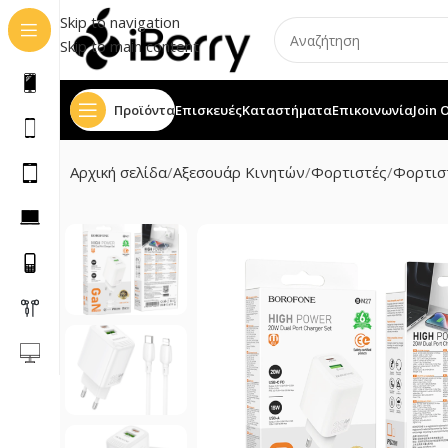
Skip to navigation
Skip to main content
Προϊόντα
Επισκευές
Καταστήματα
Επικοινωνία
Join 
Αρχική σελίδα
Αξεσουάρ Κινητών
Φορτιστές
Φορτισ