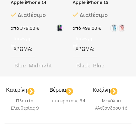
Apple iPhone 14
Apple iPhone 15
Διαθέσιμο
Διαθέσιμο
379,00
€
499,00
€
Επιλογή
Επιλογή
ΧΡΏΜΑ
ΧΡΏΜΑ
Blue
Midnight
Black
Blue
,
,
,
,
Purple
Red
Green
Pink
,
,
,
,
Starlight
Yellow
Yellow
,
Κατερίνη
Βέροια
Κοζάνη
ΚΑΤΆΣΤΑΣΗ
ΚΑΤΆΣΤΑΣΗ
Πλατεία
Ιπποκράτους 34
Μεγάλου
Ελευθερίας 9
Αλεξάνδρου 16
Καλή
Πολύ Καλή
Καλή
Πολύ Καλή
,
,
Σαν καινούριο
Σαν καινούριο
,
,