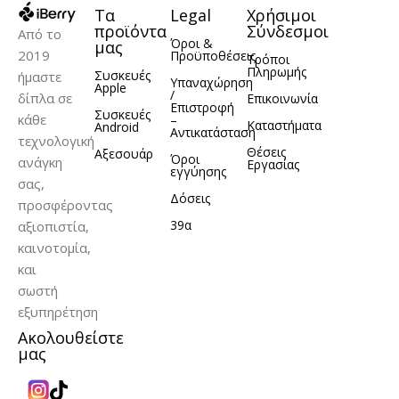
Τα
Legal
Χρήσιμοι
ΧΩΡΗΤΙΚΌΤΗΤΑ
ΧΩΡΗΤΙΚΌΤΗΤΑ
προϊόντα
Σύνδεσμοι
Από το
Όροι &
μας
2019
Προϋποθέσεις
Τρόποι
128GB
256GB
128GB
256GB
,
,
,
,
Πληρωμής
Συσκευές
ήμαστε
Υπαναχώρηση
512GB
512GB
Apple
/
δίπλα σε
Επικοινωνία
Επιστροφή
Συσκευές
κάθε
–
Καταστήματα
Android
Αντικατάσταση
ΚΑΤΑΣΚΕΥΑΣΤΉΣ
ΚΑΤΑΣΚΕΥΑΣΤΉΣ
τεχνολογική
Θέσεις
Αξεσουάρ
Όροι
ανάγκη
Εργασίας
εγγύησης
σας,
Apple
Apple
Δόσεις
προσφέροντας
39α
αξιοπιστία,
καινοτομία,
και
σωστή
εξυπηρέτηση
Ακολουθείστε
μας