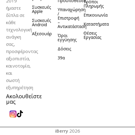
2019
Προϋποθέσεις
Τρόποι
Πληρωμής
Συσκευές
ήμαστε
Υπαναχώρηση
Apple
/
δίπλα σε
Επικοινωνία
Επιστροφή
Συσκευές
κάθε
–
Καταστήματα
Android
Αντικατάσταση
τεχνολογική
Θέσεις
Αξεσουάρ
Όροι
ανάγκη
Εργασίας
εγγύησης
σας,
Δόσεις
προσφέροντας
39α
αξιοπιστία,
καινοτομία,
και
σωστή
εξυπηρέτηση
Ακολουθείστε
μας
iBerry
2026