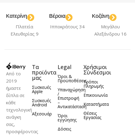
Black
Blue
Gray
Κατερίνη
Βέροια
Κοζάνη
,
,
,
ΜΟΝΤΈΛΟ
Maroon
Πλατεία
Ιπποκράτους 34
Μεγάλου
iPhone 13 Pro
Ελευθερίας 9
Αλεξάνδρου 16
ΜΟΝΤΈΛΟ
ΥΛΙΚΌ
TPU
iPhone 13 Pro
Τα
Legal
Χρήσιμοι
προϊόντα
Σύνδεσμοι
Από το
ΥΛΙΚΌ
Σιλικόνη
Όροι &
μας
2019
Προϋποθέσεις
Τρόποι
Πληρωμής
Συσκευές
ήμαστε
Υπαναχώρηση
Apple
/
δίπλα σε
Επικοινωνία
Επιστροφή
Συσκευές
κάθε
–
Καταστήματα
Android
Αντικατάσταση
τεχνολογική
Θέσεις
Αξεσουάρ
Όροι
ανάγκη
Εργασίας
εγγύησης
σας,
Δόσεις
προσφέροντας