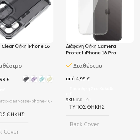
 Clear Θήκη iPhone 16
Διάφανη Θήκη Camera
Protect iPhone 16 Pro
αθέσιμο
Διαθέσιμο
4,99
€
,99
€
Προσθήκη Στο Καλάθι
ογή
SKU:
IBR-191
atrix-clear-case-iphone-16-
ΤΎΠΟΣ ΘΉΚΗΣ
ΟΣ ΘΉΚΗΣ
Back Cover
k Cover