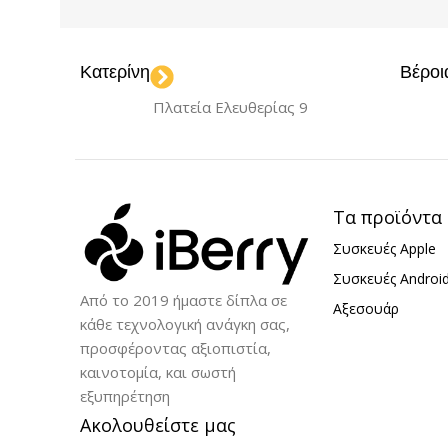
ΧΡΏΜΑ
ΧΡΏΜΑ
Κατερίνη
Βέροι
Light Blue
Navy Blue
Black
Blue
,
,
Πλατεία Ελευθερίας 9
Purple
Gol
,
Gold
Silver
,
ΜΟΝΤΈΛΟ
ΜΟΝΤΈΛΟ
iPhone 16 Pro
Τα προϊόντα
Συσκευές Apple
iPhone 16 
ΥΛΙΚΌ
Σιλικόνη
Συσκευές Androi
Από το 2019 ήμαστε δίπλα σε
Αξεσουάρ
ΥΛΙΚΌ
Σιλ
κάθε τεχνολογική ανάγκη σας,
προσφέροντας αξιοπιστία,
καινοτομία, και σωστή
εξυπηρέτηση
Ακολουθείστε μας