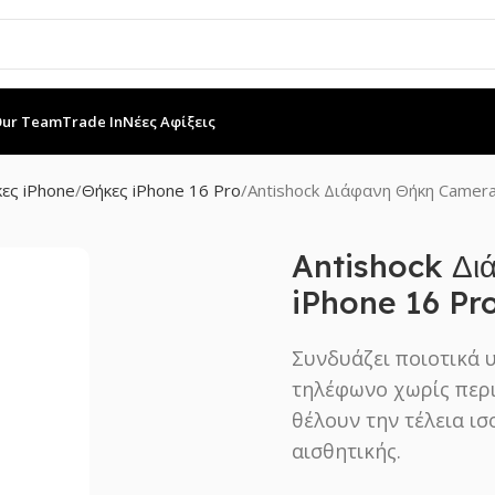
Our Team
Trade In
Νέες Αφίξεις
ες iPhone
Θήκες iPhone 16 Pro
Antishock Διάφανη Θήκη Camera
Antishock Δι
iPhone 16 Pr
Συνδυάζει ποιοτικά 
τηλέφωνο χωρίς περι
θέλουν την τέλεια ι
αισθητικής.