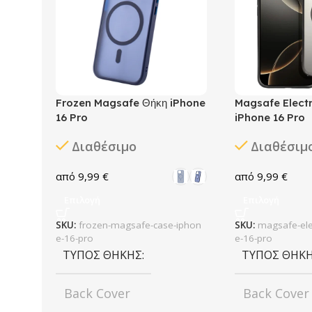
Frozen Magsafe Θήκη iPhone
Magsafe Elect
16 Pro
iPhone 16 Pro
Διαθέσιμο
Διαθέσιμ
9,99
€
9,99
€
Επιλογή
Επιλογή
SKU:
frozen-magsafe-case-iphon
SKU:
magsafe-ele
e-16-pro
e-16-pro
ΤΎΠΟΣ ΘΉΚΗΣ
ΤΎΠΟΣ ΘΉΚ
Back Cover
Back Cover