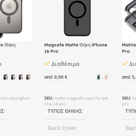
ro Θήκη
Magsafe Matte Θήκη iPhone
Matrix
16 Pro
Pro
ο
Διαθέσιμο
Δι
9,99
€
5
Επιλογή
Επιλ
ctro-case-iphon
SKU:
matte-magsafe-case-for-iph
SKU:
m
one-16-pro
pro
ΗΣ
ΤΎΠΟΣ ΘΉΚΗΣ
ΤΎΠ
Back Cover
Bac