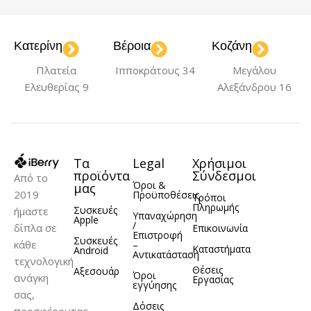
Κατερίνη
Βέροια
Κοζάνη
Πλατεία
Ιπποκράτους 34
Μεγάλου
Ελευθερίας 9
Αλεξάνδρου 16
Τα
Legal
Χρήσιμοι
προϊόντα
Σύνδεσμοι
Από το
Όροι &
μας
2019
Προϋποθέσεις
Τρόποι
Πληρωμής
Συσκευές
ήμαστε
Υπαναχώρηση
Apple
/
δίπλα σε
Επικοινωνία
Επιστροφή
Συσκευές
κάθε
–
Καταστήματα
Android
Αντικατάσταση
τεχνολογική
Θέσεις
Αξεσουάρ
Όροι
ανάγκη
Εργασίας
εγγύησης
σας,
Δόσεις