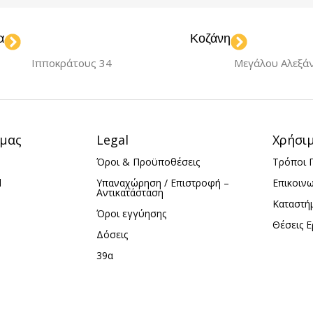
ΣΤΉΣ
Gre
α
Κοζάνη
Ιπποκράτους 34
Μεγάλου Αλεξά
 μας
Legal
Χρήσι
Όροι & Προϋποθέσεις
Τρόποι 
d
Υπαναχώρηση / Επιστροφή –
Επικοιν
Αντικατάσταση
Καταστή
Όροι εγγύησης
Θέσεις Ε
Δόσεις
39α