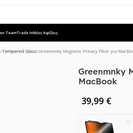
Our Team
Trade In
Νέες Αφίξεις
ς
Tempered Glass
Greenmnky Magnetic Privacy Filter για MacBo
Greenmnky Ma
MacBook
39,99
€