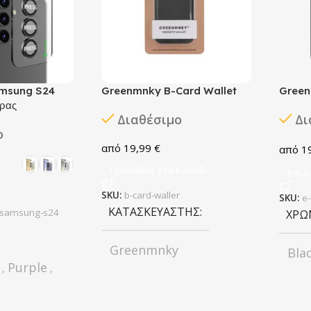
amsung S24
Greenmnky B-Card Wallet
Green
ρας
Διαθέσιμο
Δι
ο
19,99
€
1
Προσθήκη Στο Καλάθι
Επιλ
SKU:
b-card-waller
SKU:
e-
ΚΑΤΑΣΚΕΥΑΣΤΉΣ
-samsung-s24
ΧΡΏ
Greenmnky
Bla
Purple
,
,
ΚΑΤ