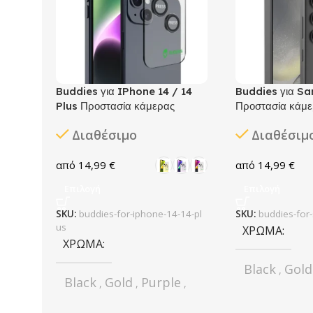
Buddies για IPhone 14 / 14
Buddies για S
Plus Προστασία κάμερας
Προστασία κάμε
Διαθέσιμο
Διαθέσιμ
14,99
€
14,99
€
Επιλογή
Επιλογή
SKU:
buddies-for-iphone-14-14-pl
SKU:
buddies-for
us
ΧΡΏΜΑ
ΧΡΏΜΑ
Black
Gold
,
Black
Gold
Purple
,
,
,
Silver
Silver