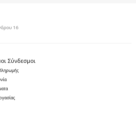
Purple
Red Violet
,
,
enmnky
Yellow
νδρου 16
ΚΑΤΑΣΚΕΥΑΣΤΉΣ
Greenmnky
μοι Σύνδεσμοι
Πληρωμής
ωνία
ματα
ργασίας