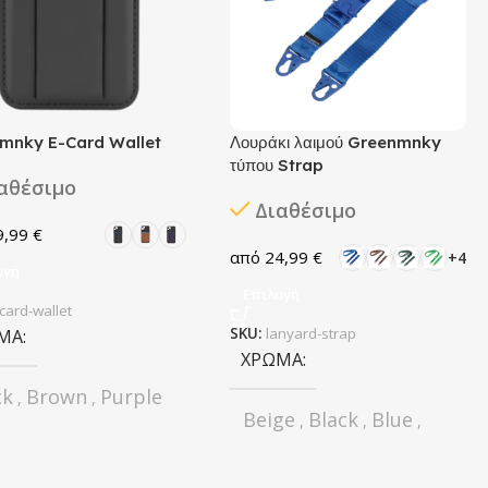
mnky E-Card Wallet
Λουράκι λαιμού Greenmnky
τύπου Strap
αθέσιμο
Διαθέσιμο
9,99
€
24,99
€
+4
ογή
Επιλογή
card-wallet
ΜΑ
SKU:
lanyard-strap
ΧΡΏΜΑ
ck
Brown
Purple
,
,
Beige
Black
Blue
,
,
,
Brown
Forest Green
,
,
ΑΣΚΕΥΑΣΤΉΣ
Green
Orange
,
,