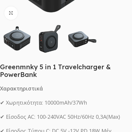
Click to enlarge
Greenmnky 5 in 1 Travelcharger &
PowerBank
Χαρακτηριστικά
✔︎ Χωρητικότητα: 10000mAh/37Wh
✔︎ Είσοδος AC: 100-240VAC 50Hz/60Hz 0,3A(Max)
✔︎ Είσοδος Τύπου C: DC 5V -12V PD 18W Μέγ