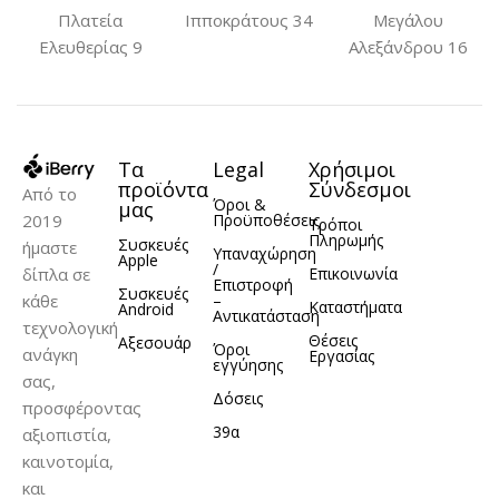
Πλατεία
Ιπποκράτους 34
Μεγάλου
Ελευθερίας 9
Αλεξάνδρου 16
Τα
Legal
Χρήσιμοι
προϊόντα
Σύνδεσμοι
Από το
Όροι &
μας
2019
Προϋποθέσεις
Τρόποι
Πληρωμής
Συσκευές
ήμαστε
Υπαναχώρηση
Apple
/
δίπλα σε
Επικοινωνία
Επιστροφή
Συσκευές
κάθε
–
Καταστήματα
Android
Αντικατάσταση
τεχνολογική
Θέσεις
Αξεσουάρ
Όροι
ανάγκη
Εργασίας
εγγύησης
σας,
Δόσεις
προσφέροντας
39α
αξιοπιστία,
καινοτομία,
και