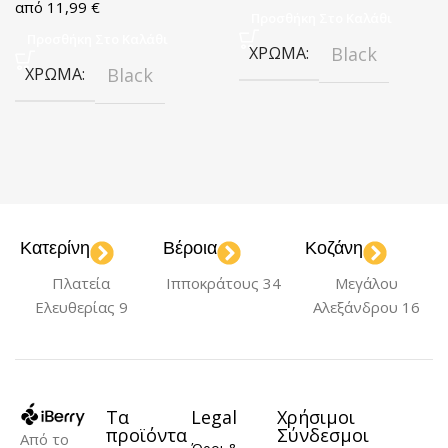
11,99
€
Προσθήκη Στο Καλάθι
Προσθήκη Στο Καλάθι
ΧΡΏΜΑ
Black
ΧΡΏΜΑ
Black
Κατερίνη
Βέροια
Κοζάνη
Πλατεία
Ιπποκράτους 34
Μεγάλου
Ελευθερίας 9
Αλεξάνδρου 16
Τα
Legal
Χρήσιμοι
προϊόντα
Σύνδεσμοι
Από το