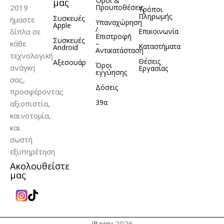
Όροι &
μας
2019
Προϋποθέσεις
Τρόποι
Πληρωμής
Συσκευές
ήμαστε
Υπαναχώρηση
Apple
/
δίπλα σε
Επικοινωνία
Επιστροφή
Συσκευές
κάθε
–
Καταστήματα
Android
Αντικατάσταση
τεχνολογική
Θέσεις
Αξεσουάρ
Όροι
ανάγκη
Εργασίας
εγγύησης
σας,
Δόσεις
προσφέροντας
39α
αξιοπιστία,
καινοτομία,
και
σωστή
εξυπηρέτηση
Ακολουθείστε
μας
iBerry
2026